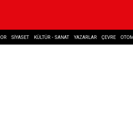
POR
SIYASET
KÜLTÜR - SANAT
YAZARLAR
ÇEVRE
OTOM