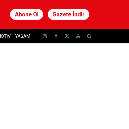
Abone Ol
Gazete İndir
OTIV
YAŞAM