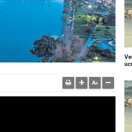
Ver
uc