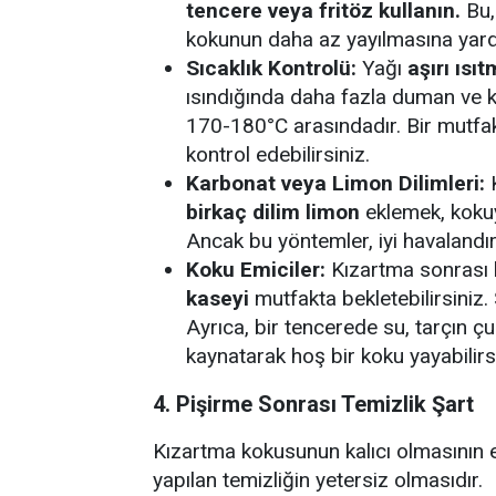
tencere veya fritöz kullanın.
Bu,
kokunun daha az yayılmasına yard
Sıcaklık Kontrolü:
Yağı
aşırı ısı
ısındığında daha fazla duman ve ko
170-180°C arasındadır. Bir mutfak
kontrol edebilirsiniz.
Karbonat veya Limon Dilimleri:
K
birkaç dilim limon
eklemek, kokuy
Ancak bu yöntemler, iyi havalandır
Koku Emiciler:
Kızartma sonrası 
kaseyi
mutfakta bekletebilirsiniz. 
Ayrıca, bir tencerede su, tarçın ç
kaynatarak hoş bir koku yayabilirsi
4. Pişirme Sonrası Temizlik Şart
Kızartma kokusunun kalıcı olmasının e
yapılan temizliğin yetersiz olmasıdır.