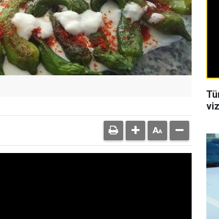
Tü
viz