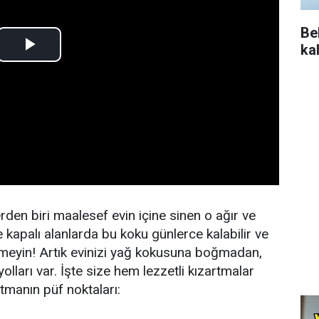
Be
ka
erden biri maalesef evin içine sinen o ağır ve
e kapalı alanlarda bu koku günlerce kalabilir ve
lenmeyin! Artık evinizi yağ kokusuna boğmadan,
lları var. İşte size hem lezzetli kızartmalar
tmanın püf noktaları: