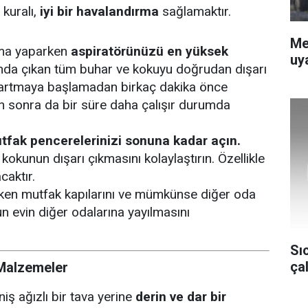
kuralı,
iyi bir havalandırma
sağlamaktır.
Me
ma yaparken
aspiratörünüzü en yüksek
uya
nda çıkan tüm buhar ve kokuyu doğrudan dışarı
zartmaya başlamadan birkaç dakika önce
en sonra da bir süre daha çalışır durumda
tfak pencerelerinizi sonuna kadar açın.
kokunun dışarı çıkmasını kolaylaştırın. Özellikle
caktır.
en mutfak kapılarını ve mümkünse diğer oda
 evin diğer odalarına yayılmasını
Sı
ça
 Malzemeler
iş ağızlı bir tava yerine
derin ve dar bir