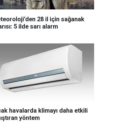
teoroloji’den 28 il için sağanak
rısı: 5 ilde sarı alarm
cak havalarda klimayı daha etkili
lıştıran yöntem