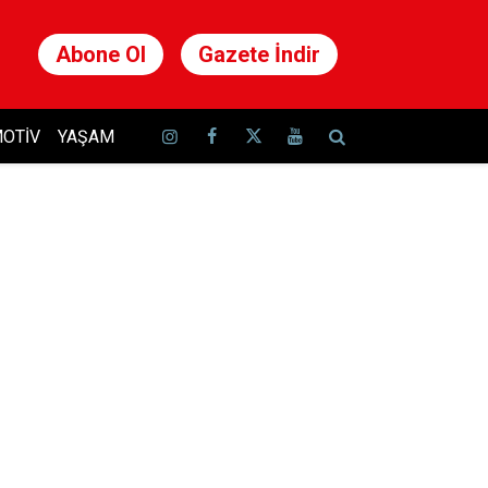
Abone Ol
Gazete İndir
OTIV
YAŞAM