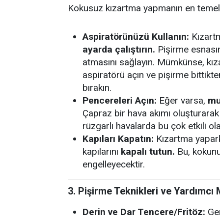
Kokusuz kızartma yapmanın en temel 
Aspiratörünüzü Kullanın:
Kızart
ayarda çalıştırın.
Pişirme esnası
atmasını sağlayın. Mümkünse, kı
aspiratörü açın ve pişirme bittikt
bırakın.
Pencereleri Açın:
Eğer varsa,
mu
Çapraz bir hava akımı oluşturarak 
rüzgarlı havalarda bu çok etkili ola
Kapıları Kapatın:
Kızartma yapark
kapılarını
kapalı tutun.
Bu, kokunun
engelleyecektir.
3. Pişirme Teknikleri ve Yardımcı
Derin ve Dar Tencere/Fritöz:
Gen