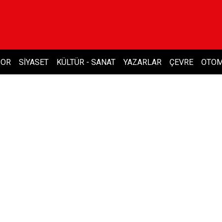
POR
SIYASET
KÜLTÜR - SANAT
YAZARLAR
ÇEVRE
OTOM