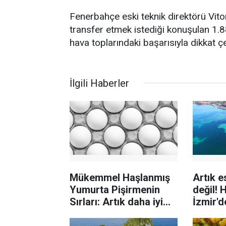
Fenerbahçe eski teknik direktörü Vit
transfer etmek istediği konuşulan 1.88
hava toplarındaki başarısıyla dikkat çe
İlgili Haberler
Mükemmel Haşlanmış
Artık e
Yumurta Pişirmenin
değil! 
Sırları: Artık daha iyi
İzmir'd
pişireceksiniz
ediyor