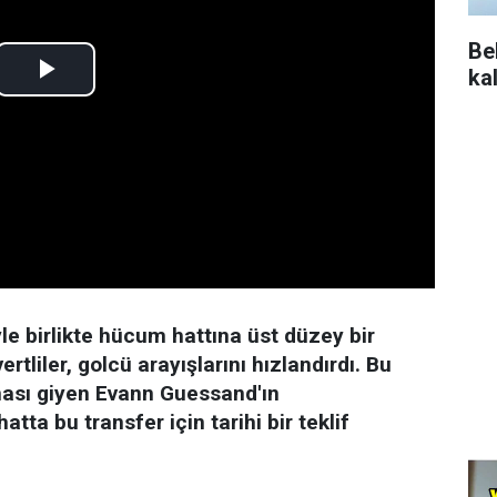
Be
ka
le birlikte hücum hattına üst düzey bir
rtliler, golcü arayışlarını hızlandırdı. Bu
ması giyen Evann Guessand'ın
atta bu transfer için tarihi bir teklif