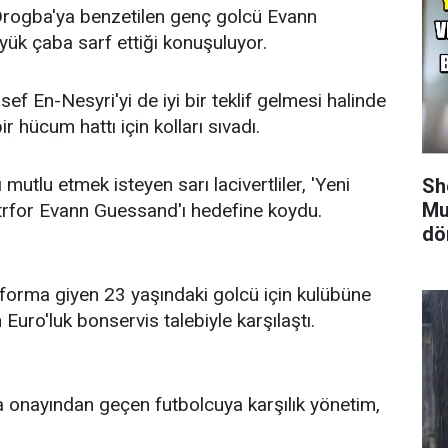
r Drogba'ya benzetilen genç golcü Evann
ük çaba sarf ettiği konuşuluyor.
sef En-Nesyri'yi de iyi bir teklif gelmesi halinde
hücum hattı için kolları sıvadı.
 mutlu etmek isteyen sarı lacivertliler, 'Yeni
Sh
Mu
antrfor Evann Guessand'ı hedefine koydu.
dö
 forma giyen 23 yaşındaki golcü için kulübüne
Euro'luk bonservis talebiyle karşılaştı.
 onayından geçen futbolcuya karşılık yönetim,