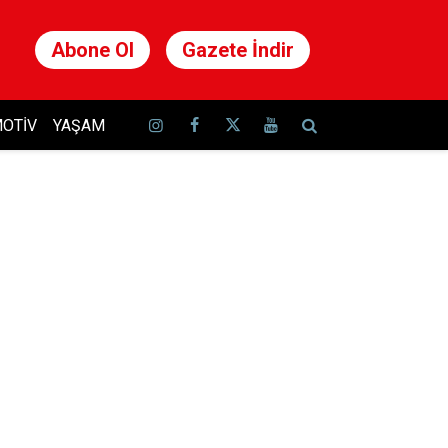
Abone Ol
Gazete İndir
OTIV
YAŞAM