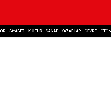
POR
SIYASET
KÜLTÜR - SANAT
YAZARLAR
ÇEVRE
OTOM