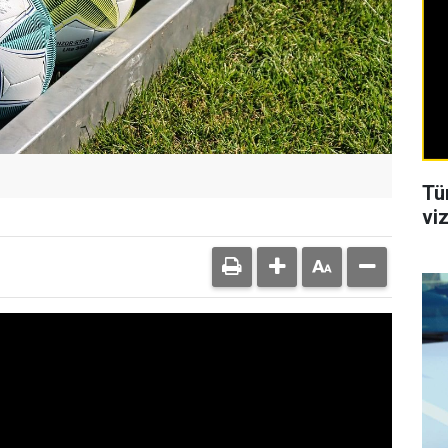
Tü
viz