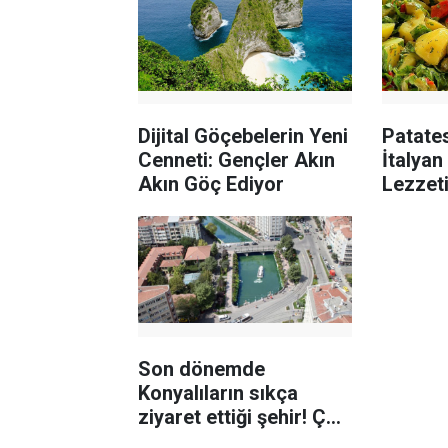
Dijital Göçebelerin Yeni
Patate
Cenneti: Gençler Akın
İtalya
Akın Göç Ediyor
Lezzeti
Çıktı!
Son dönemde
Konyalıların sıkça
ziyaret ettiği şehir! Çok
sevdiler