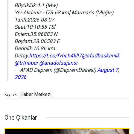
Büyüklük:4.1 (Mw)
Yer:Akdeniz - [73.68 km] Marmaris (Muğla)
Tarih:2026-08-07
Saat:10:10:55 TSİ
Enlem:35.96883 N
Boylam:28.06583 E
Derinlik:10.86 km
Detay:
https://t.co/fvhLh4klI7
@afadbaskanlik
@trthaber
@anadoluajansi
— AFAD Deprem (@DepremDairesi)
August 7,
2026
Haber Merkezi
Kaynak:
Öne Çıkanlar