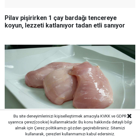
Pilav pişirirken 1 çay bardağı tencereye
koyun, lezzeti katlanıyor tadan etli sanıyor
Bu site deneyimlerinizi kişiselleştirmek amacıyla KVKK ve GDPR
uyarınca çerez(cookie) kullanmaktadır. Bu konu hakkında detaylı bilgi
Tavuk pişirirken bir kez daha düşünün
almak için
Çerez politikamızı
gözden geçirebilirsiniz. Sitemizi
kullanarak, çerezleri kullanmamızı kabul edersiniz.