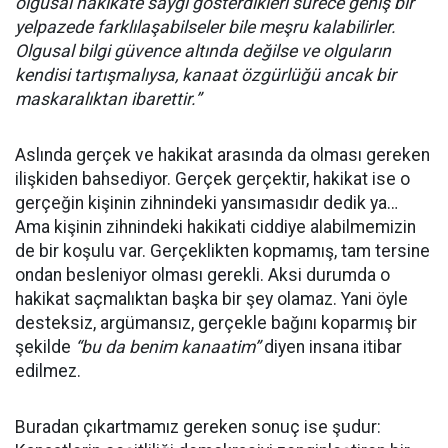
olgusal hakikate saygı gösterdikleri sürece geniş bir
yelpazede farklılaşabilseler bile meşru kalabilirler.
Olgusal bilgi güvence altında değilse ve olguların
kendisi tartışmalıysa, kanaat özgürlüğü ancak bir
maskaralıktan ibarettir.”
Aslında gerçek ve hakikat arasında da olması gereken
ilişkiden bahsediyor. Gerçek gerçektir, hakikat ise o
gerçeğin kişinin zihnindeki yansımasıdır dedik ya…
Ama kişinin zihnindeki hakikati ciddiye alabilmemizin
de bir koşulu var. Gerçeklikten kopmamış, tam tersine
ondan besleniyor olması gerekli. Aksi durumda o
hakikat saçmalıktan başka bir şey olamaz. Yani öyle
desteksiz, argümansız, gerçekle bağını koparmış bir
şekilde
“bu da benim kanaatim”
diyen insana itibar
edilmez.
Buradan çıkartmamız gereken sonuç ise şudur: