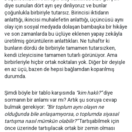
diye sunulan dört ayrı şey dinliyoruz ve bunlar
çoğunlukla birbiriyle tutarsız. Birincisi iktidarın
anlattığı, ikincisi muhalefetin anlattığı, üçüncüsü aynı
olay için sosyal medyada dolaşan bambaşka bir hikâye
ve son zamanlarda bu üçlüye eklenen yapay zekâyla
üretilmiş görüntülerin anlattıkları. Ne tuhaftır ki
bunların dördü de birbiriyle tamamen tutarsızken,
kendi izleyicisine tamamen tutarlı görünüyor. Ama
birbirleriyle hiçbir ortak noktaları yok. Diğer bir deyişle
en az üçü, bazen de hepsi bağlamdan koparılmış
durumda.
Şimdi böyle bir tablo karşısında
“kim haklı?”
diye
sormanın bir anlamı var mı? Artık şu soruya cevap
bulmak gerekiyor:
“Bir toplum aynı olayın ne
olduğunda bile anlaşamıyorsa, o toplumda siyasal
tartışma nasıl mümkün olabilir?”
Tartışabilmek için
önce üzerinde tartışılacak ortak bir zemin olması