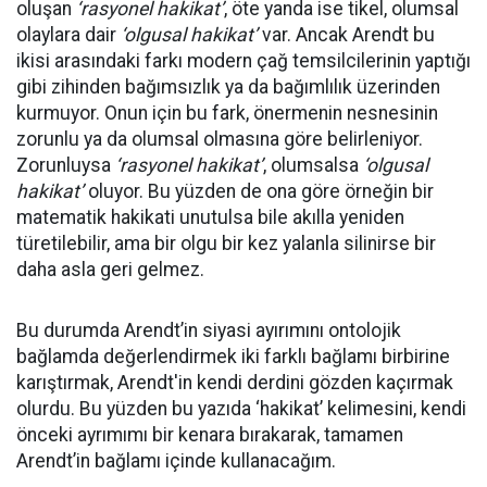
oluşan
‘rasyonel hakikat’
, öte yanda ise tikel, olumsal
olaylara dair
‘olgusal hakikat’
var. Ancak Arendt bu
ikisi arasındaki farkı modern çağ temsilcilerinin yaptığı
gibi zihinden bağımsızlık ya da bağımlılık üzerinden
kurmuyor. Onun için bu fark, önermenin nesnesinin
zorunlu ya da olumsal olmasına göre belirleniyor.
Zorunluysa
‘rasyonel hakikat’
, olumsalsa
‘olgusal
hakikat’
oluyor. Bu yüzden de ona göre örneğin bir
matematik hakikati unutulsa bile akılla yeniden
türetilebilir, ama bir olgu bir kez yalanla silinirse bir
daha asla geri gelmez.
Bu durumda Arendt’in siyasi ayırımını ontolojik
bağlamda değerlendirmek iki farklı bağlamı birbirine
karıştırmak, Arendt'in kendi derdini gözden kaçırmak
olurdu. Bu yüzden bu yazıda ‘hakikat’ kelimesini, kendi
önceki ayrımımı bir kenara bırakarak, tamamen
Arendt’in bağlamı içinde kullanacağım.