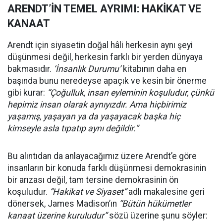
ARENDT’İN TEMEL AYRIMI: HAKİKAT VE
KANAAT
Arendt için siyasetin doğal hâli herkesin aynı şeyi
düşünmesi değil, herkesin farklı bir yerden dünyaya
bakmasıdır.
‘İnsanlık Durumu’
kitabının daha en
başında bunu neredeyse apaçık ve kesin bir önerme
gibi kurar:
“Çoğulluk, insan eyleminin koşuludur, çünkü
hepimiz insan olarak aynıyızdır. Ama hiçbirimiz
yaşamış, yaşayan ya da yaşayacak başka hiç
kimseyle asla tıpatıp aynı değildir.”
Bu alıntıdan da anlayacağımız üzere Arendt’e göre
insanların bir konuda farklı düşünmesi demokrasinin
bir arızası değil, tam tersine demokrasinin ön
koşuludur.
“Hakikat ve Siyaset”
adlı makalesine geri
dönersek, James Madison’ın
“Bütün hükümetler
kanaat üzerine kuruludur”
sözü üzerine şunu söyler: