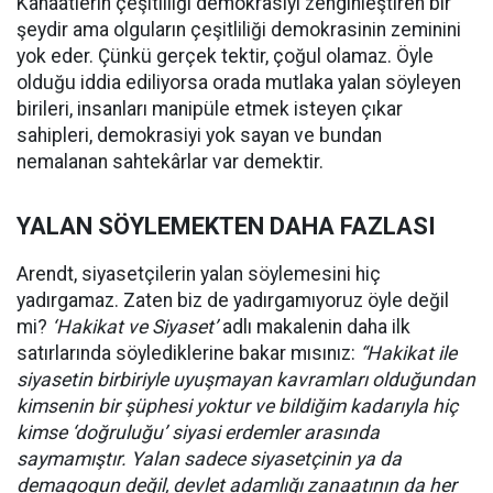
Kanaatlerin çeşitliliği demokrasiyi zenginleştiren bir
şeydir ama olguların çeşitliliği demokrasinin zeminini
yok eder. Çünkü gerçek tektir, çoğul olamaz. Öyle
olduğu iddia ediliyorsa orada mutlaka yalan söyleyen
birileri, insanları manipüle etmek isteyen çıkar
sahipleri, demokrasiyi yok sayan ve bundan
nemalanan sahtekârlar var demektir.
YALAN SÖYLEMEKTEN DAHA FAZLASI
Arendt, siyasetçilerin yalan söylemesini hiç
yadırgamaz. Zaten biz de yadırgamıyoruz öyle değil
mi?
‘Hakikat ve Siyaset’
adlı makalenin daha ilk
satırlarında söylediklerine bakar mısınız:
“Hakikat ile
siyasetin birbiriyle uyuşmayan kavramları olduğundan
kimsenin bir şüphesi yoktur ve bildiğim kadarıyla hiç
kimse ‘doğruluğu’ siyasi erdemler arasında
saymamıştır. Yalan sadece siyasetçinin ya da
demagogun değil, devlet adamlığı zanaatının da her