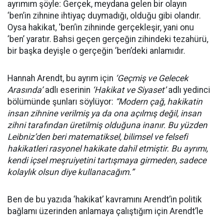
ayrımım şöyle: Gerçek, meydana gelen bir olayın
‘ben’in zihnine ihtiyaç duymadığı, olduğu gibi olandır.
Oysa hakikat, ‘ben’in zihninde gerçekleşir, yani onu
‘ben’ yaratır. Bahsi geçen gerçeğin zihindeki tezahürü,
bir başka deyişle o gerçeğin ‘ben’deki anlamıdır.
Hannah Arendt, bu ayrım için
‘Geçmiş ve Gelecek
Arasında’
adlı eserinin
‘Hakikat ve Siyaset’
adlı yedinci
bölümünde şunları söylüyor:
“Modern çağ, hakikatin
insan zihnine verilmiş ya da ona açılmış değil, insan
zihni tarafından üretilmiş olduğuna inanır. Bu yüzden
Leibniz’den beri matematiksel, bilimsel ve felsefi
hakikatleri rasyonel hakikate dahil etmiştir. Bu ayrımı,
kendi içsel meşruiyetini tartışmaya girmeden, sadece
kolaylık olsun diye kullanacağım.”
Ben de bu yazıda ‘hakikat’ kavramını Arendt’in politik
bağlamı üzerinden anlamaya çalıştığım için Arendt’le