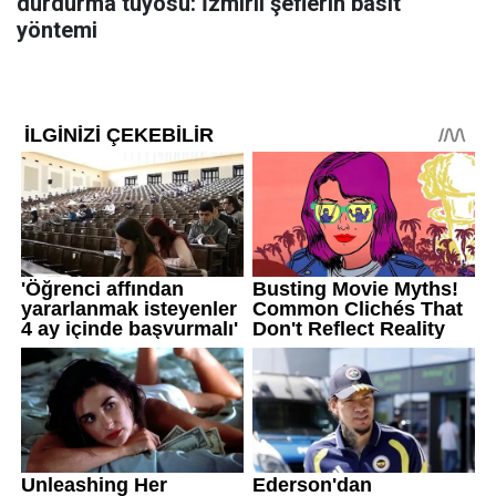
durdurma tüyosu: İzmirli şeflerin basit
yöntemi