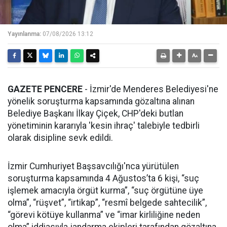
Yayınlanma:
07/08/2026 13:12
GAZETE PENCERE
- İzmir'de Menderes Belediyesi'ne
yönelik soruşturma kapsamında gözaltına alınan
Belediye Başkanı İlkay Çiçek, CHP'deki butlan
yönetiminin kararıyla 'kesin ihraç' talebiyle tedbirli
olarak disipline sevk edildi.
İzmir Cumhuriyet Başsavcılığı'nca yürütülen
soruşturma kapsamında 4 Ağustos’ta 6 kişi, “suç
işlemek amacıyla örgüt kurma”, “suç örgütüne üye
olma”, “rüşvet”, “irtikap”, “resmî belgede sahtecilik”,
“görevi kötüye kullanma” ve “imar kirliliğine neden