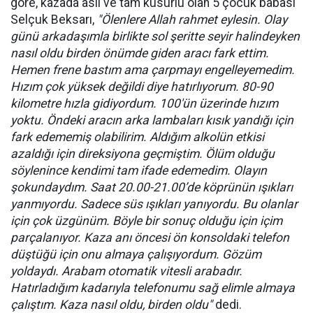
göre, kazada asli ve tam kusurlu olan 5 çocuk babası
Selçuk Beksarı,
"Ölenlere Allah rahmet eylesin. Olay
günü arkadaşımla birlikte sol şeritte seyir halindeyken
nasıl oldu birden önümde giden aracı fark ettim.
Hemen frene bastım ama çarpmayı engelleyemedim.
Hızım çok yüksek değildi diye hatırlıyorum. 80-90
kilometre hızla gidiyordum. 100'ün üzerinde hızım
yoktu. Öndeki aracın arka lambaları kısık yandığı için
fark edememiş olabilirim. Aldığım alkolün etkisi
azaldığı için direksiyona geçmiştim. Ölüm olduğu
söylenince kendimi tam ifade edemedim. Olayın
şokundaydım. Saat 20.00-21.00’de köprünün ışıkları
yanmıyordu. Sadece süs ışıkları yanıyordu. Bu olanlar
için çok üzgünüm. Böyle bir sonuç olduğu için içim
parçalanıyor. Kaza anı öncesi ön konsoldaki telefon
düştüğü için onu almaya çalışıyordum. Gözüm
yoldaydı. Arabam otomatik vitesli arabadır.
Hatırladığım kadarıyla telefonumu sağ elimle almaya
çalıştım. Kaza nasıl oldu, birden oldu"
dedi.