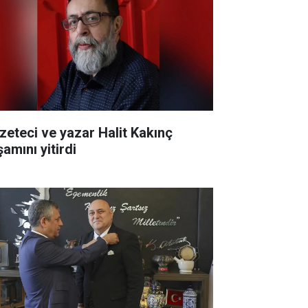
zeteci ve yazar Halit Kakınç
amını yitirdi