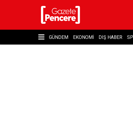
GÜNDEM
EKONOMI
DIŞ HABER
S