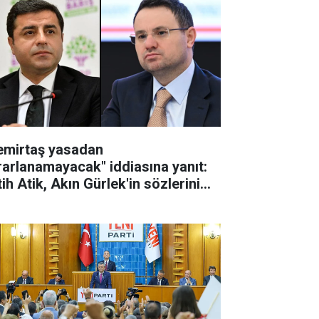
emirtaş yasadan
rarlanamayacak" iddiasına yanıt:
ih Atik, Akın Gürlek'in sözlerini
tardı