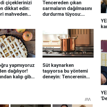
di çiçeklerinizi
Tencereden çıkan
n dikkat edin:
sarmaların dağılmasını
eri mahveden
durdurma tüyosu:
yen hata...
İzmirli şeflerin basit
YE
yöntemi
ka
oğru yapmıyoruz
Süt kaynarken
en dağılıyor!
taşıyorsa bu yöntemi
rından kalıp gibi
deneyin: Tencerenin
n tüyo
üzerine yerleştirmek
yeterli olabiliyor
YE
'D