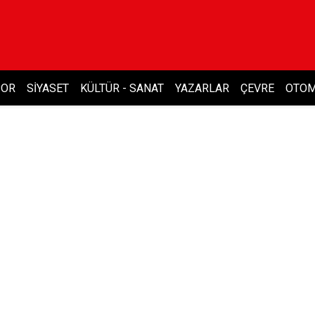
POR
SIYASET
KÜLTÜR - SANAT
YAZARLAR
ÇEVRE
OTOM