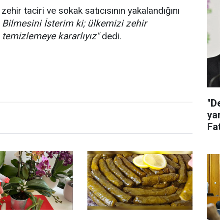
hir taciri ve sokak satıcısının yakalandığını
 Bilmesini İsterim ki; ülkemizi zehir
n temizlemeye kararlıyız"
dedi.
"D
ya
Fat
ak