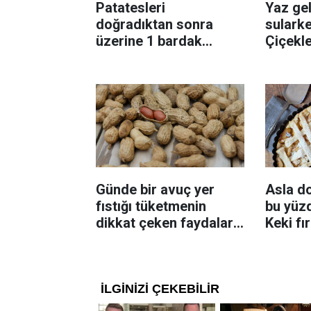
Patatesleri
Yaz gel
doğradıktan sonra
sularke
üzerine 1 bardak
Çiçekl
ekleyin! Patatesler çıtır
bilinme
çıtır kızaracak
Günde bir avuç yer
Asla d
fıstığı tüketmenin
bu yüzd
dikkat çeken faydaları:
Keki fı
Dengeli beslenmeye
çıkarta
katkı sağlayabiliyor