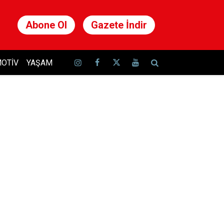
Abone Ol
Gazete İndir
OTIV
YAŞAM