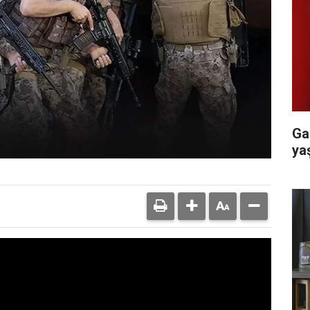
Ga
yaş