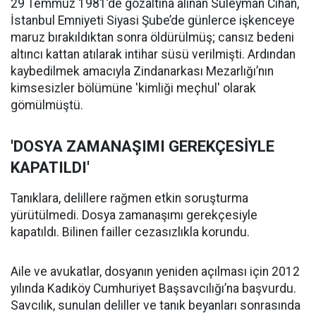
29 Temmuz 1981’de gözaltına alınan Süleyman Cihan,
İstanbul Emniyeti Siyasi Şube’de günlerce işkenceye
maruz bırakıldıktan sonra öldürülmüş; cansız bedeni
altıncı kattan atılarak intihar süsü verilmişti. Ardından
kaybedilmek amacıyla Zindanarkası Mezarlığı’nın
kimsesizler bölümüne 'kimliği meçhul' olarak
gömülmüştü.
'DOSYA ZAMANAŞIMI GEREKÇESİYLE
KAPATILDI'
Tanıklara, delillere rağmen etkin soruşturma
yürütülmedi. Dosya zamanaşımı gerekçesiyle
kapatıldı. Bilinen failler cezasızlıkla korundu.
Aile ve avukatlar, dosyanın yeniden açılması için 2012
yılında Kadıköy Cumhuriyet Başsavcılığı’na başvurdu.
Savcılık, sunulan deliller ve tanık beyanları sonrasında