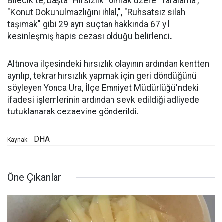
Bilecik'te, başta "Hırsızlık" olmak üzere "Yaralama',
"Konut Dokunulmazlığını ihlal,", "Ruhsatsız silah
taşımak" gibi 29 ayrı suçtan hakkında 67 yıl
kesinleşmiş hapis cezası olduğu belirlendi
.
Altınova ilçesindeki hırsızlık olayının ardından kentten
ayrılıp, tekrar hırsızlık yapmak için geri döndüğünü
söyleyen Yonca Ura, İlçe Emniyet Müdürlüğü'ndeki
ifadesi işlemlerinin ardından sevk edildiği adliyede
tutuklanarak cezaevine gönderildi.
DHA
Kaynak:
Öne Çıkanlar