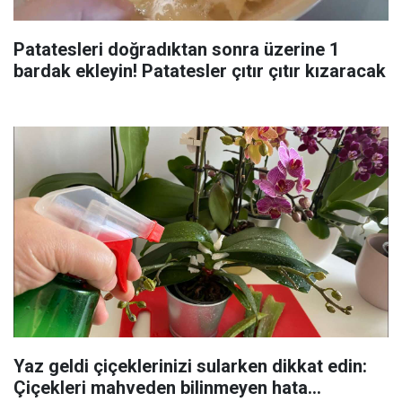
Patatesleri doğradıktan sonra üzerine 1
bardak ekleyin! Patatesler çıtır çıtır kızaracak
Yaz geldi çiçeklerinizi sularken dikkat edin:
Çiçekleri mahveden bilinmeyen hata...