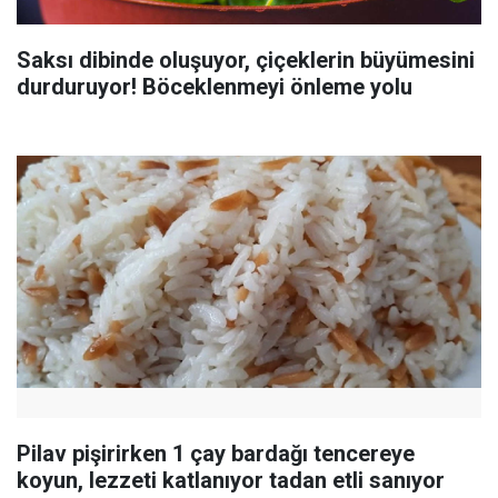
Saksı dibinde oluşuyor, çiçeklerin büyümesini
durduruyor! Böceklenmeyi önleme yolu
Pilav pişirirken 1 çay bardağı tencereye
koyun, lezzeti katlanıyor tadan etli sanıyor