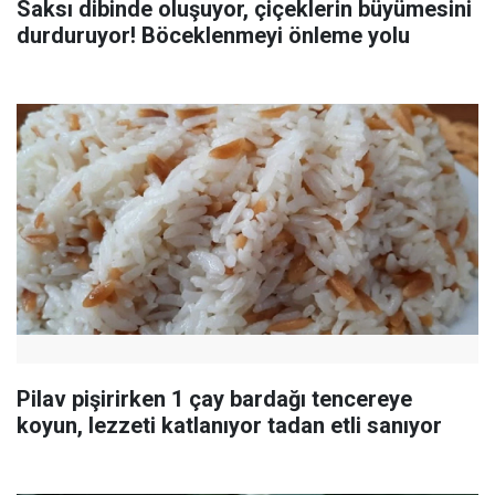
Saksı dibinde oluşuyor, çiçeklerin büyümesini
durduruyor! Böceklenmeyi önleme yolu
Pilav pişirirken 1 çay bardağı tencereye
koyun, lezzeti katlanıyor tadan etli sanıyor