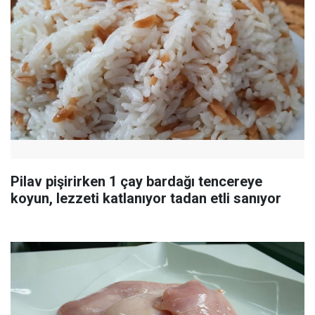
Pilav pişirirken 1 çay bardağı tencereye
koyun, lezzeti katlanıyor tadan etli sanıyor