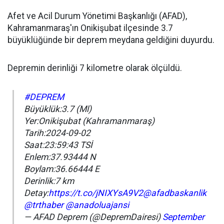
Afet ve Acil Durum Yönetimi Başkanlığı (AFAD),
Kahramanmaraş'ın Onikişubat ilçesinde 3.7
büyüklüğünde bir deprem meydana geldiğini duyurdu.
Depremin derinliği 7 kilometre olarak ölçüldü.
#DEPREM
Büyüklük:3.7 (Ml)
Yer:Onikişubat (Kahramanmaraş)
Tarih:2024-09-02
Saat:23:59:43 TSİ
Enlem:37.93444 N
Boylam:36.66444 E
Derinlik:7 km
Detay:
https://t.co/jNIXYsA9V2
@afadbaskanlik
@trthaber
@anadoluajansi
— AFAD Deprem (@DepremDairesi)
September