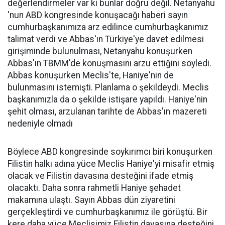
değerlendirmeler var ki bunlar doğru değil. Netanyahu
'nun ABD kongresinde konuşacağı haberi sayın
cumhurbaşkanımıza arz edilince cumhurbaşkanımız
talimat verdi ve Abbas'ın Türkiye'ye davet edilmesi
girişiminde bulunulması, Netanyahu konuşurken
Abbas'ın TBMM'de konuşmasını arzu ettiğini söyledi.
Abbas konuşurken Meclis'te, Haniye'nin de
bulunmasını istemişti. Planlama o şekildeydi. Meclis
başkanımızla da o şekilde istişare yapıldı. Haniye'nin
şehit olması, arzulanan tarihte de Abbas'ın mazereti
nedeniyle olmadı
Böylece ABD kongresinde soykırımcı biri konuşurken
Filistin halkı adına yüce Meclis Haniye'yi misafir etmiş
olacak ve Filistin davasına desteğini ifade etmiş
olacaktı. Daha sonra rahmetli Haniye şehadet
makamına ulaştı. Sayın Abbas dün ziyaretini
gerçekleştirdi ve cumhurbaşkanımız ile görüştü. Bir
kere daha yüce Meclisimiz Filistin davasına desteğini