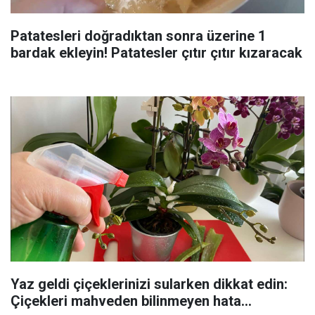
Patatesleri doğradıktan sonra üzerine 1
bardak ekleyin! Patatesler çıtır çıtır kızaracak
Yaz geldi çiçeklerinizi sularken dikkat edin:
Çiçekleri mahveden bilinmeyen hata...