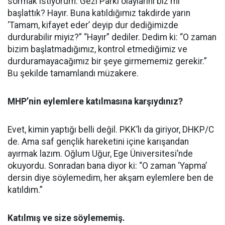
sormak istiyorum. Gezi Parkı olaylarını biz mi
başlattık? Hayır. Buna katıldığımız takdirde yarın
‘Tamam, kifayet eder’ deyip dur dediğimizde
durdurabilir miyiz?” “Hayır” dediler. Dedim ki: “O zaman
bizim başlatmadığımız, kontrol etmediğimiz ve
durduramayacağımız bir şeye girmememiz gerekir.”
Bu şekilde tamamlandı müzakere.
MHP’nin eylemlere katılmasına karşıydınız?
Evet, kimin yaptığı belli değil. PKK’lı da giriyor, DHKP/C
de. Ama saf gençlik hareketini içine karışandan
ayırmak lazım. Oğlum Uğur, Ege Üniversitesi’nde
okuyordu. Sonradan bana diyor ki: “O zaman ‘Yapma’
dersin diye söylemedim, her akşam eylemlere ben de
katıldım.”
Katılmış ve size söylememiş.