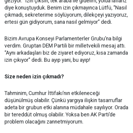
geziyor. “İzin çıksın, tek araba ile gidelim, yolda laflarız”
diye konuştuyduk. Benim izin çıkmayınca Lütfü, “Nasıl
çıkmadı, sekreterime söylüyorum, dilekçeyi yazıyoruz,
ertesi gün gidiyorum, sana nasıl gelmiyor” dedi.
Bizim Avrupa Konseyi Parlamenterler Grubu’na bilgi
verdim. Gruptan DEM Partili bir milletvekili mesaj attı.
“Aynı arkadaşları biz de ziyaret ediyoruz, kısa zamanda
izin çıkıyor” dedi. Bu ayıp yani, bu ayıp!
Size neden izin çıkmadı?
Tahminim, Cumhur İttifakı’nın etkileneceği
düşünülmüş olabilir. Çünkü yargıya ilişkin tasarruflar
adeta bir grubun etki alanına müdahale sayılıyor. Orada
bir tereddüt olmuş olabilir. Yoksa ben AK Parti’de
problem olacağını zannetmiyorum.