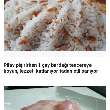
Pilav pişirirken 1 çay bardağı tencereye
koyun, lezzeti katlanıyor tadan etli sanıyor