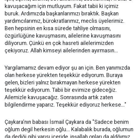
kavuşacağım için mutluyum. Fakat tabii ki içimiz
buruk. Ardımızda başkanlarımızı bıraktık. Başkan
yardımcılarımız, bürokratlarımız, meclis üyelerimiz.
Ben hepsinin en kısa sürede tahliye olmasını,
özgürlüğüne kavuşmasını, ailelerine kavuşmasını
diliyorum. Çünkü en çok hasreti ailelerimizden
çekiyoruz. Allah kimseyi ailelerinden ayırmasın...
Yargılamamız devam ediyor şu an için. Ben yanımızda
olan herkese yürekten teşekkür ediyorum. Buraya
gelen, bizleri yalnız bırakmayan herkese yürekten
teşekkür ediyorum. Tabii bir evimize gideceğiz.
Ailemizle kavuşacağız. Sonrasında artık zaten
bilgilendirme yaparız. Teşekkür ediyoruz herkese..."
Çaykara'nın babası İsmail Çaykara da "Sadece benim
oğlum degil herkesin oğlu... Kalabalık burada, oğlumun
da dediği gibi yarısı içeride, inşallah onları da aldğımız