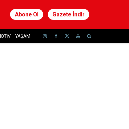
Abone Ol
Gazete İndir
OTIV
YAŞAM