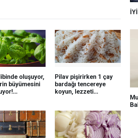
İYİ
ibinde oluşuyor,
Pilav pişirirken 1 çay
rin büyümesini
bardağı tencereye
uyor!
koyun, lezzeti
Mu
enmeyi önleme
katlanıyor tadan etli
Ba
sanıyor