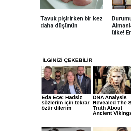
Tavuk pişirirken bir kez
Durumu
daha düşünün
Almanla
ülke! E