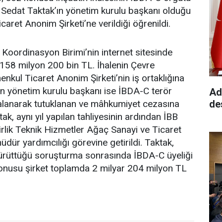
edat Taktak’ın yönetim kurulu başkanı olduğu
aret Anonim Şirketi’ne verildiği öğrenildi.
e Koordinasyon Birimi’nin internet sitesinde
i 158 milyon 200 bin TL. İhalenin Çevre
enkul Ticaret Anonim Şirketi’nin iş ortaklığına
’in yönetim kurulu başkanı ise İBDA-C terör
Ad
alanarak tutuklanan ve mâhkumiyet cezasına
de
k, aynı yıl yapılan tahliyesinin ardından İBB
irlik Teknik Hizmetler Ağaç Sanayi ve Ticaret
ür yardımcılığı görevine getirildi. Taktak,
 yürüttüğü soruşturma sonrasında İBDA-C üyeliği
konusu şirket toplamda 2 milyar 204 milyon TL