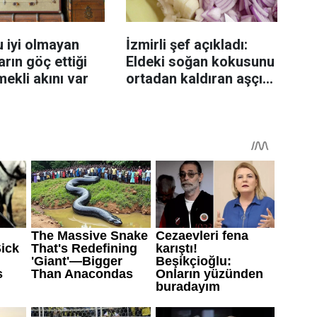
 iyi olmayan
İzmirli şef açıkladı:
rın göç ettiği
Eldeki soğan kokusunu
mekli akını var
ortadan kaldıran aşçı
sırrı