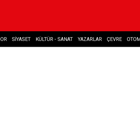
POR
SIYASET
KÜLTÜR - SANAT
YAZARLAR
ÇEVRE
OTOM