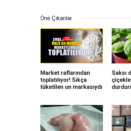
Öne Çıkanlar
Market raflarından
Saksı d
toplatılıyor! Sıkça
çiçekle
tüketilen un markasıydı
durdur
Böcekl
yolu