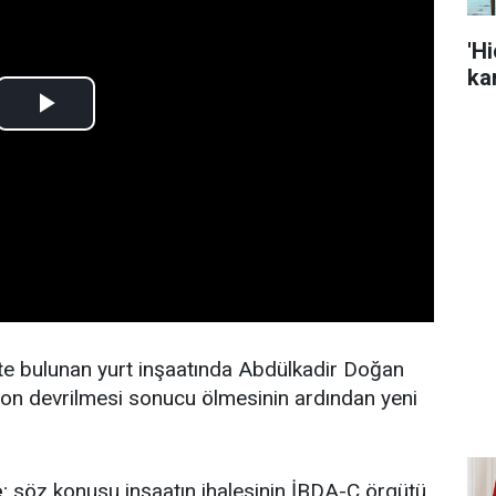
'H
kar
te bulunan yurt inşaatında Abdülkadir Doğan
amyon devrilmesi sonucu ölmesinin ardından yeni
e
; söz konusu inşaatın ihalesinin İBDA-C örgütü