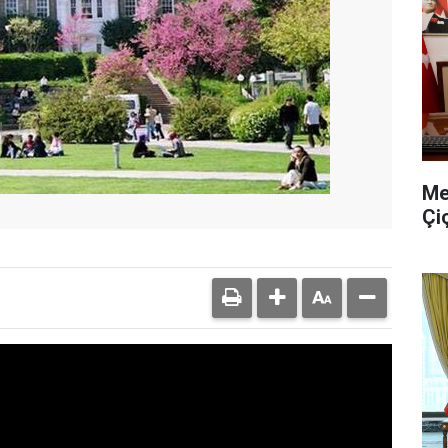
Me
Çi