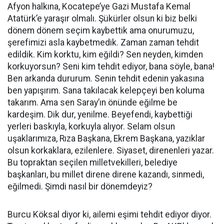
Afyon halkına, Kocatepe’ye Gazi Mustafa Kemal
Atatürk’e yaraşır olmalı. Şükürler olsun ki biz belki
dönem dönem seçim kaybettik ama onurumuzu,
şerefimizi asla kaybetmedik. Zaman zaman tehdit
edildik. Kim korktu, kim eğildi? Sen neyden, kimden
korkuyorsun? Seni kim tehdit ediyor, bana söyle, bana!
Ben arkanda dururum. Senin tehdit edenin yakasına
ben yapışırım. Sana takılacak kelepçeyi ben koluma
takarım. Ama sen Saray’ın önünde eğilme be
kardeşim. Dik dur, yenilme. Beyefendi, kaybettiği
yerleri baskıyla, korkuyla alıyor. Selam olsun
uşaklarımıza, Rıza Başkana, Ekrem Başkana, yazıklar
olsun korkaklara, ezilenlere. Siyaset, direnenleri yazar.
Bu topraktan seçilen milletvekilleri, belediye
başkanları, bu millet direne direne kazandı, sinmedi,
eğilmedi. Şimdi nasıl bir dönemdeyiz?
Burcu Köksal diyor ki, ailemi eşimi tehdit ediyor diyor.