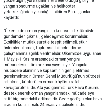
yükseldiğini, yurttaşların her sene olduğu gibi yine
yangın söndürme uçakları ve helikopter
yetersizliğinden yakındığını bildiren Barut, şunları
kaydetti:
"Ülkemizde orman yangınları konusu artık tümüyle
gündemden çıkmalı, geleceğimiz korunmalıdır.
Eksiklikler mutlak suretle tespit edilmeli, etkin
önlemler alınmalı, toplumsal bilinçlendirme
çalışmalarına ağırlık verilmelidir. Ülkemizde uygulanan
1 Mayıs-1 Kasım arasındaki orman yangını
mücadelesini tüm sezona yaymalıyız. Yangınla
mücadele alanının ve kapsamının genişletilmesi
gerekmektedir. Orman Genel Müdürlüğü'nün bütçesi
artırılmalı, küstürülen orman köylüsü refaha
kavuşturulmalıdır. Ata yadigarımız Türk Hava Kurumu,
desteklenerek orman yangınlarındaki mücadeleye
aktif biçimde dahil edilmelidir. Gece görüşlü olan hava
araçları kullanılmalı, 24 esasıyla çalışılmalıdır.