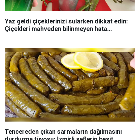
Yaz geldi çiçeklerinizi sularken dikkat edin:
Çiçekleri mahveden bilinmeyen hata...
Tencereden çıkan sarmaların dağılmasını
durdurma tüyosu: İzmirli şeflerin basit