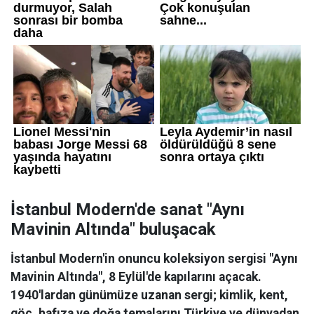
İstanbul Modern'de sanat "Aynı
Mavinin Altında" buluşacak
İstanbul Modern'in onuncu koleksiyon sergisi "Aynı
Mavinin Altında", 8 Eylül'de kapılarını açacak.
1940'lardan günümüze uzanan sergi; kimlik, kent,
göç, hafıza ve doğa temalarını Türkiye ve dünyadan