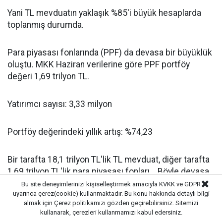
Yani TL mevduatın yaklaşık %85'i büyük hesaplarda
toplanmış durumda.
Para piyasası fonlarında (PPF) da devasa bir büyüklük
oluştu. MKK Haziran verilerine göre PPF portföy
değeri 1,69 trilyon TL.
Yatırımcı sayısı: 3,33 milyon
Portföy değerindeki yıllık artış: %74,23
Bir tarafta 18,1 trilyon TL'lik TL mevduat, diğer tarafta
1,69 trilyon TL'lik para piyasası fonları... Böyle devasa
bir para yatırıma, fabrikalara dönüşmüyor!
Bu site deneyimlerinizi kişiselleştirmek amacıyla KVKK ve GDPR
uyarınca çerez(cookie) kullanmaktadır. Bu konu hakkında detaylı bilgi
almak için
Çerez politikamızı
gözden geçirebilirsiniz. Sitemizi
Siz bakmayın Mehmet Şimşek’in algı oyunlarına.
kullanarak, çerezleri kullanmamızı kabul edersiniz.