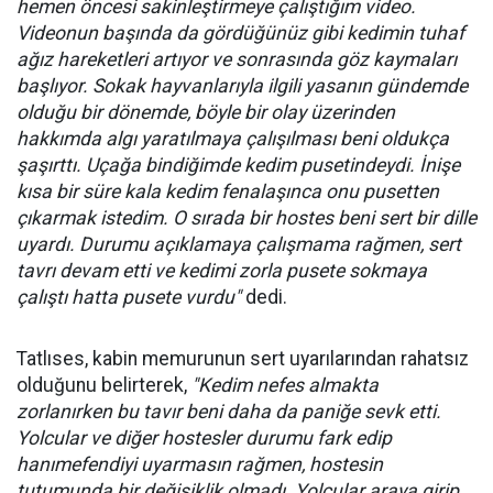
hemen öncesi sakinleştirmeye çalıştığım video.
Videonun başında da gördüğünüz gibi kedimin tuhaf
ağız hareketleri artıyor ve sonrasında göz kaymaları
başlıyor. Sokak hayvanlarıyla ilgili yasanın gündemde
olduğu bir dönemde, böyle bir olay üzerinden
hakkımda algı yaratılmaya çalışılması beni oldukça
şaşırttı. Uçağa bindiğimde kedim pusetindeydi. İnişe
kısa bir süre kala kedim fenalaşınca onu pusetten
çıkarmak istedim. O sırada bir hostes beni sert bir dille
uyardı. Durumu açıklamaya çalışmama rağmen, sert
tavrı devam etti ve kedimi zorla pusete sokmaya
çalıştı hatta pusete vurdu"
dedi.
Tatlıses, kabin memurunun sert uyarılarından rahatsız
olduğunu belirterek,
"Kedim nefes almakta
zorlanırken bu tavır beni daha da paniğe sevk etti.
Yolcular ve diğer hostesler durumu fark edip
hanımefendiyi uyarmasın rağmen, hostesin
tutumunda bir değişiklik olmadı. Yolcular araya girip