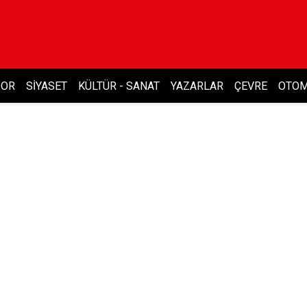
POR
SIYASET
KÜLTÜR - SANAT
YAZARLAR
ÇEVRE
OTOM