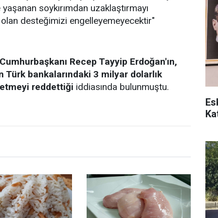
’de yaşanan soykırımdan uzaklaştırmayı
a olan desteğimizi engelleyemeyecektir"
"Cumhurbaşkanı Recep Tayyip Erdoğan'ın,
n Türk bankalarındaki 3 milyar dolarlık
retmeyi reddettiği
iddiasında bulunmuştu.
Es
Kat