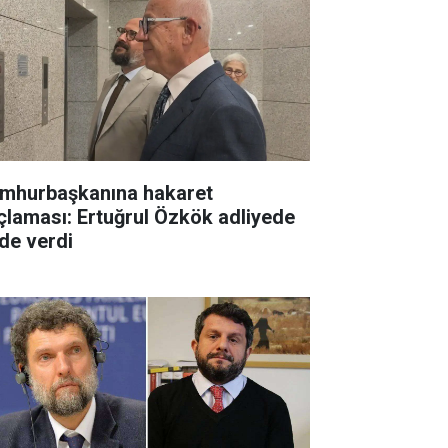
mhurbaşkanına hakaret
çlaması: Ertuğrul Özkök adliyede
ade verdi