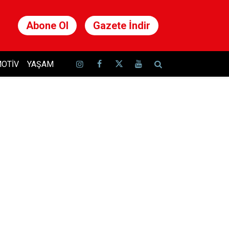
Abone Ol
Gazete İndir
OTIV
YAŞAM