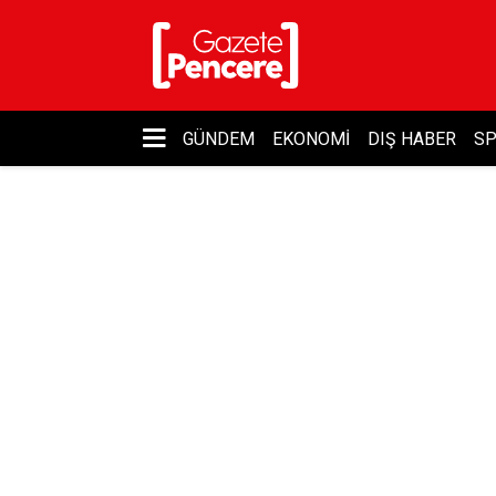
GÜNDEM
EKONOMI
DIŞ HABER
S