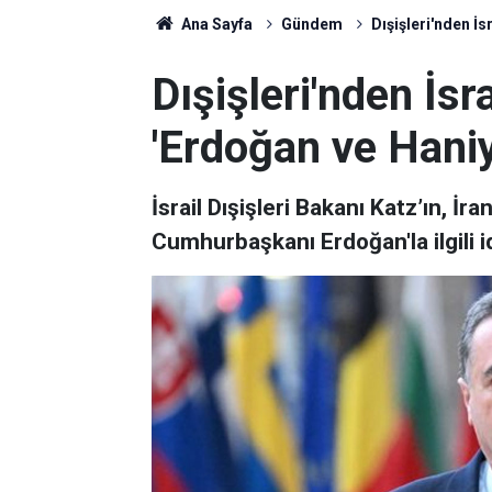
Ana Sayfa
Gündem
Dışişleri'nden İs
Dışişleri'nden İsra
'Erdoğan ve Haniy
İsrail Dışişleri Bakanı Katz’ın, İr
Cumhurbaşkanı Erdoğan'la ilgili id