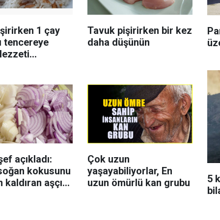
işirirken 1 çay
Tavuk pişirirken bir kez
Pa
ı tencereye
daha düşünün
üz
lezzeti
yor tadan etli
r
şef açıkladı:
Çok uzun
 soğan kokusunu
yaşayabiliyorlar, En
5 
 kaldıran aşçı
uzun ömürlü kan grubu
bi