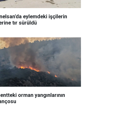
nelsan'da eylemdeki işçilerin
erine tır sürüldü
kentteki orman yangınlarının
lançosu