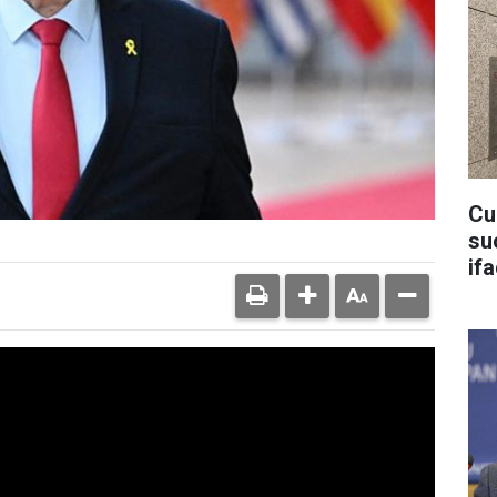
Cu
su
if