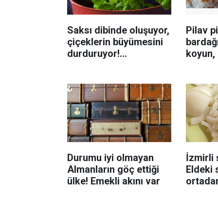
Saksı dibinde oluşuyor,
Pilav p
çiçeklerin büyümesini
bardağ
durduruyor!
koyun, 
Böceklenmeyi önleme
katlanı
yolu
sanıyo
Durumu iyi olmayan
İzmirli 
Almanların göç ettiği
Eldeki
ülke! Emekli akını var
ortadan
sırrı