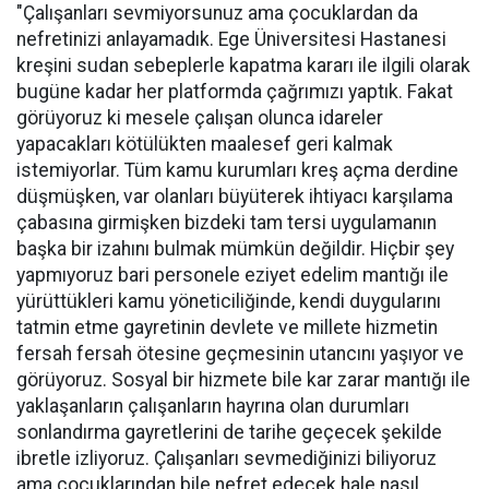
"Çalışanları sevmiyorsunuz ama çocuklardan da
nefretinizi anlayamadık. Ege Üniversitesi Hastanesi
kreşini sudan sebeplerle kapatma kararı ile ilgili olarak
bugüne kadar her platformda çağrımızı yaptık. Fakat
görüyoruz ki mesele çalışan olunca idareler
yapacakları kötülükten maalesef geri kalmak
istemiyorlar. Tüm kamu kurumları kreş açma derdine
düşmüşken, var olanları büyüterek ihtiyacı karşılama
çabasına girmişken bizdeki tam tersi uygulamanın
başka bir izahını bulmak mümkün değildir. Hiçbir şey
yapmıyoruz bari personele eziyet edelim mantığı ile
yürüttükleri kamu yöneticiliğinde, kendi duygularını
tatmin etme gayretinin devlete ve millete hizmetin
fersah fersah ötesine geçmesinin utancını yaşıyor ve
görüyoruz. Sosyal bir hizmete bile kar zarar mantığı ile
yaklaşanların çalışanların hayrına olan durumları
sonlandırma gayretlerini de tarihe geçecek şekilde
ibretle izliyoruz. Çalışanları sevmediğinizi biliyoruz
ama çocuklarından bile nefret edecek hale nasıl