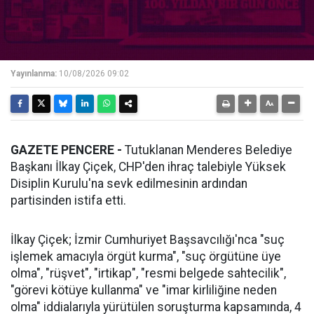
Yayınlanma:
10/08/2026 09:02
GAZETE PENCERE -
Tutuklanan Menderes Belediye
Başkanı İlkay Çiçek, CHP'den ihraç talebiyle Yüksek
Disiplin Kurulu'na sevk edilmesinin ardından
partisinden istifa etti.
İlkay Çiçek; İzmir Cumhuriyet Başsavcılığı'nca "suç
işlemek amacıyla örgüt kurma", "suç örgütüne üye
olma", "rüşvet", "irtikap", "resmi belgede sahtecilik",
"görevi kötüye kullanma" ve "imar kirliliğine neden
olma" iddialarıyla yürütülen soruşturma kapsamında, 4