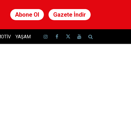
Abone Ol
Gazete İndir
OTIV
YAŞAM