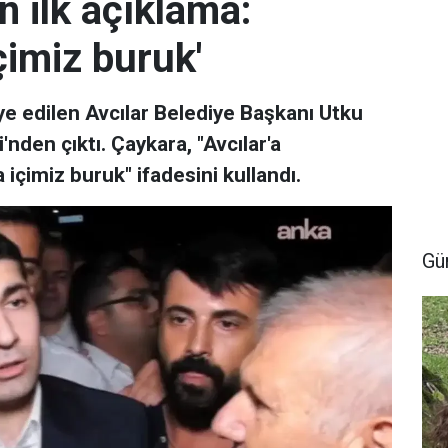
 ilk açıklama:
çimiz buruk'
ye edilen Avcılar Belediye Başkanı Utku
den çıktı. Çaykara, "Avcılar'a
çimiz buruk" ifadesini kullandı.
Gü