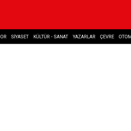
POR
SIYASET
KÜLTÜR - SANAT
YAZARLAR
ÇEVRE
OTOM