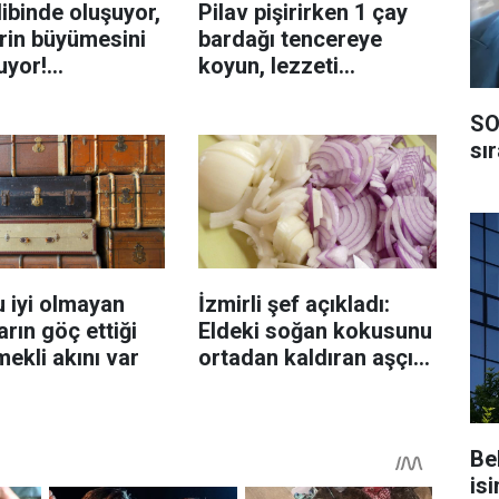
ibinde oluşuyor,
Pilav pişirirken 1 çay
rin büyümesini
bardağı tencereye
uyor!
koyun, lezzeti
enmeyi önleme
katlanıyor tadan etli
sanıyor
SO
sı
 iyi olmayan
İzmirli şef açıkladı:
rın göç ettiği
Eldeki soğan kokusunu
mekli akını var
ortadan kaldıran aşçı
sırrı
Be
isi