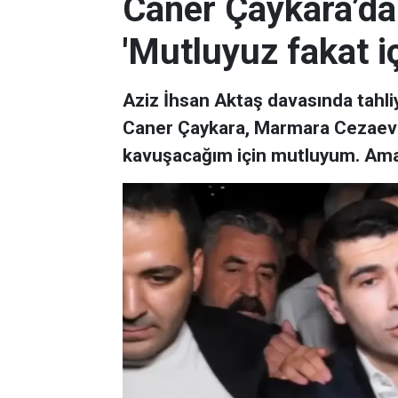
Caner Çaykara’dan
'Mutluyuz fakat i
Aziz İhsan Aktaş davasında tahli
Caner Çaykara, Marmara Cezaevi'n
kavuşacağım için mutluyum. Ama i