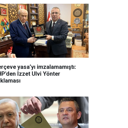
erçeve yasa’yı imzalamamıştı:
P'den İzzet Ulvi Yönter
ıklaması