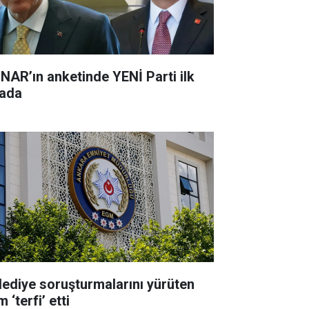
NAR’ın anketinde YENİ Parti ilk
rada
lediye soruşturmalarını yürüten
m ‘terfi’ etti