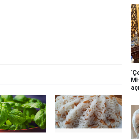
‘Ç
MH
aç