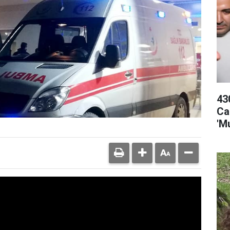
43
Ca
'M