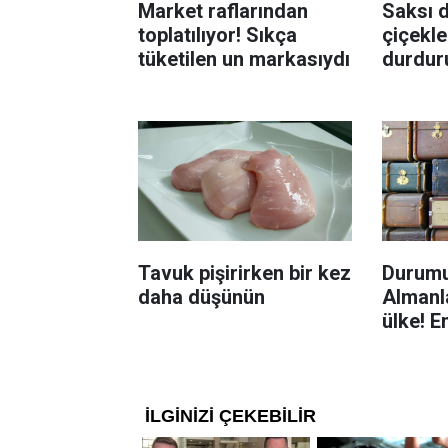
Market raflarından
Saksı d
toplatılıyor! Sıkça
çiçekle
tüketilen un markasıydı
durdur
Böcekl
yolu
Tavuk pişirirken bir kez
Durumu
daha düşünün
Almanla
ülke! E