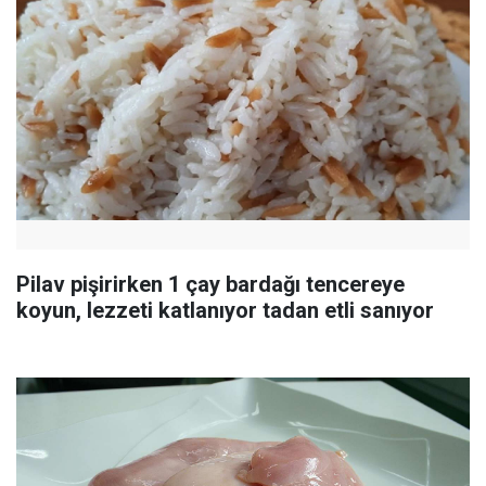
Pilav pişirirken 1 çay bardağı tencereye
koyun, lezzeti katlanıyor tadan etli sanıyor