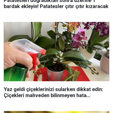
Patatesleri doğradıktan sonra üzerine 1
bardak ekleyin! Patatesler çıtır çıtır kızaracak
Yaz geldi çiçeklerinizi sularken dikkat edin:
Çiçekleri mahveden bilinmeyen hata...