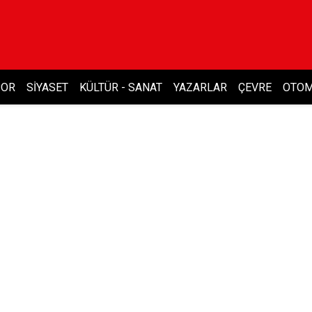
POR
SIYASET
KÜLTÜR - SANAT
YAZARLAR
ÇEVRE
OTOM