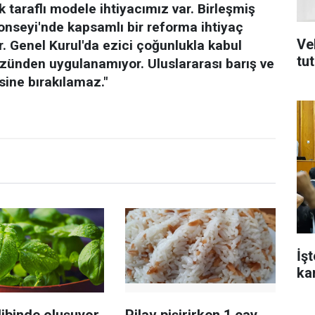
ok taraflı modele ihtiyacımız var. Birleşmiş
 Konseyi'nde kapsamlı bir reforma ihtiyaç
Ve
r. Genel Kurul'da ezici çoğunlukla kabul
tu
üzünden uygulanamıyor. Uluslararası barış ve
esine bırakılamaz."
İş
ka