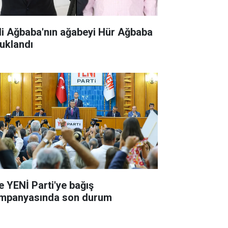
li Ağbaba'nın ağabeyi Hür Ağbaba
tuklandı
te YENİ Parti'ye bağış
mpanyasında son durum