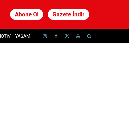
Abone Ol
Gazete İndir
OTIV
YAŞAM