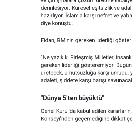
ve çatışmalara çözüm üretme kabiliyeti
derinleşiyor. Küresel eşitsizlik ve adal
hazırlıyor. İslam'a karşı nefret ve y
diye konuştu.
Fidan, BM'nin gereken liderliği göster
"Ne yazık ki Birleşmiş Milletler, insa
gereken liderliği gösteremiyor. Bugü
üretecek, umutsuzluğa karşı umudu, yo
adaleti, şiddete karşı barışı savunacak
"Dünya 5'ten büyüktü"
Genel Kurul’da kabul edilen kararları
Konseyi’nden geçemediğine dikkat çek