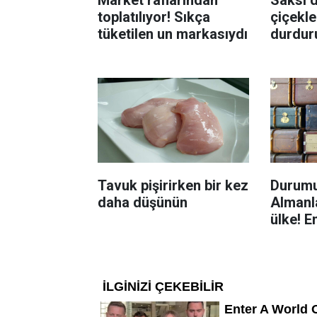
Market raflarından
Saksı d
toplatılıyor! Sıkça
çiçekle
tüketilen un markasıydı
durdur
Böcekl
yolu
Tavuk pişirirken bir kez
Durumu
daha düşünün
Almanla
ülke! E