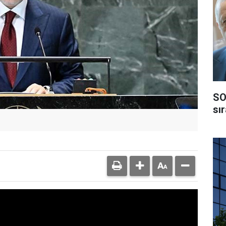
SO
sı