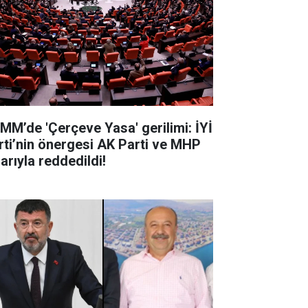
MM’de 'Çerçeve Yasa' gerilimi: İYİ
rti’nin önergesi AK Parti ve MHP
arıyla reddedildi!