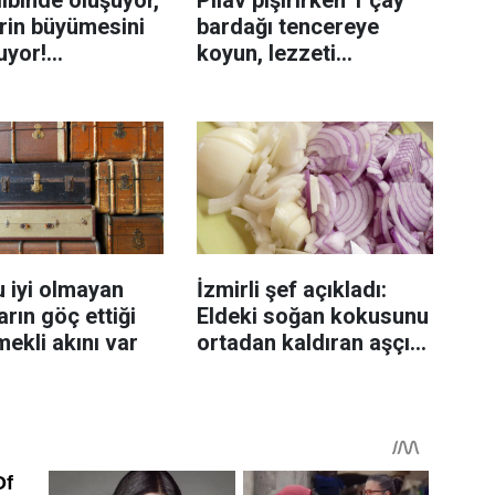
ibinde oluşuyor,
Pilav pişirirken 1 çay
rin büyümesini
bardağı tencereye
uyor!
koyun, lezzeti
enmeyi önleme
katlanıyor tadan etli
sanıyor
 iyi olmayan
İzmirli şef açıkladı:
rın göç ettiği
Eldeki soğan kokusunu
mekli akını var
ortadan kaldıran aşçı
sırrı