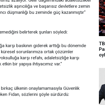
miz azalıyor. Gelir dağılımındaki adaletsizlikler
etsizlik aşırıcılığa ve başarısız devletlere zemin
abancı düşmanlığı bu zeminde güç kazanmıştır"
emediğini belirterek şunları söyledi:
TB
nlığa karşı baskının giderek arttığı bu dönemde
Pa
n küresel sorunlarımıza ortak çözümler
oyl
ksulluğa karşı refahı, adaletsizliğe karşı
 etkin bir yapıya ihtiyacımız var."
n, birkaç ülkenin onaylamamasıyla Güvenlik
en Fidan, sözlerini şöyle sürdürdü: