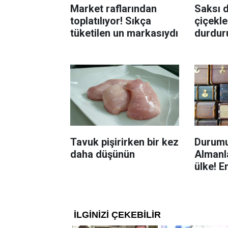
Market raflarından
Saksı d
toplatılıyor! Sıkça
çiçekle
tüketilen un markasıydı
durdur
Böcekl
yolu
Tavuk pişirirken bir kez
Durumu
daha düşünün
Almanla
ülke! E