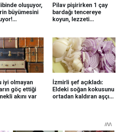
ibinde oluşuyor,
Pilav pişirirken 1 çay
rin büyümesini
bardağı tencereye
uyor!
koyun, lezzeti
enmeyi önleme
katlanıyor tadan etli
sanıyor
 iyi olmayan
İzmirli şef açıkladı:
rın göç ettiği
Eldeki soğan kokusunu
mekli akını var
ortadan kaldıran aşçı
sırrı