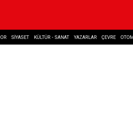
POR
SIYASET
KÜLTÜR - SANAT
YAZARLAR
ÇEVRE
OTOM