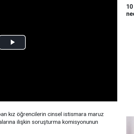
10
ne
pan kız öğrencilerin cinsel istismara maruz
dialarına ilişkin soruşturma komisyonunun