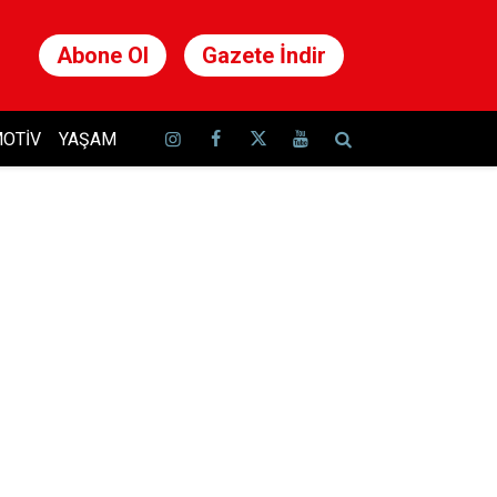
Abone Ol
Gazete İndir
OTIV
YAŞAM