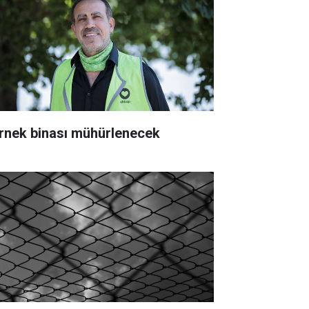
rnek binası mühürlenecek