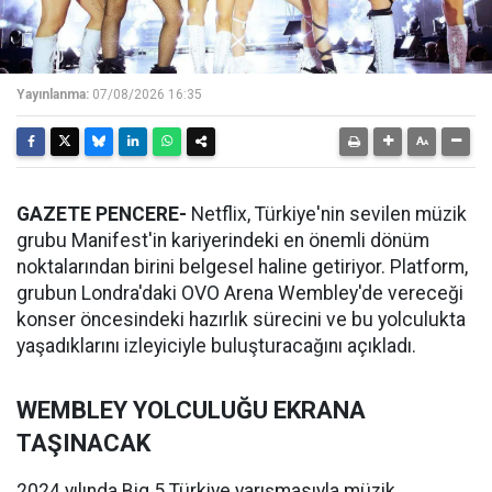
Yayınlanma:
07/08/2026 16:35
GAZETE PENCERE-
Netflix, Türkiye'nin sevilen müzik
grubu Manifest'in kariyerindeki en önemli dönüm
noktalarından birini belgesel haline getiriyor. Platform,
grubun Londra'daki OVO Arena Wembley'de vereceği
konser öncesindeki hazırlık sürecini ve bu yolculukta
yaşadıklarını izleyiciyle buluşturacağını açıkladı.
WEMBLEY YOLCULUĞU EKRANA
TAŞINACAK
2024 yılında Big 5 Türkiye yarışmasıyla müzik