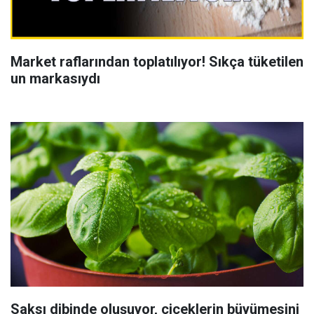
Market raflarından toplatılıyor! Sıkça tüketilen
un markasıydı
Saksı dibinde oluşuyor, çiçeklerin büyümesini