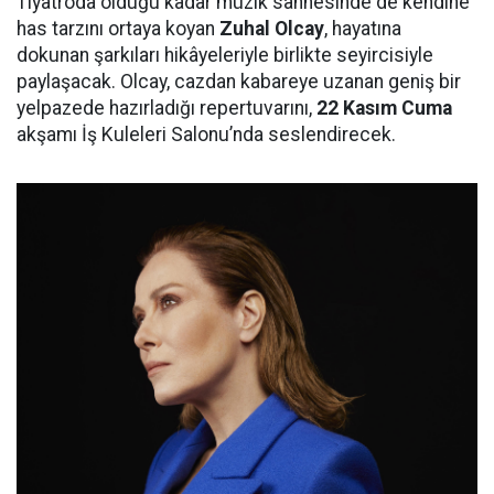
Tiyatroda olduğu kadar müzik sahnesinde de kendine
has tarzını ortaya koyan
Zuhal Olcay
, hayatına
dokunan şarkıları hikâyeleriyle birlikte seyircisiyle
paylaşacak. Olcay, cazdan kabareye uzanan geniş bir
yelpazede hazırladığı repertuvarını,
22 Kasım Cuma
akşamı İş Kuleleri Salonu’nda seslendirecek.