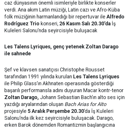
caz dünyasının önemli isimleriyle birlikte konserler
verdi. Ana akım Latin müziği, Latin cazı ve Afro-Küba
folk müziğinin harmanlandığı bir repertuvar ile
Alfredo
Rodríguez Trio
konseri,
26 Kasım Salı 20.30’da
İş
Kuleleri Salonu’nda seyircisiyle buluşacak
Les Talens Lyriques, genç yetenek Zoltan Darago
ile sahnede
Şef ve klavsen sanatçısı Christophe Rousset
tarafından 1991 yılında kurulan
Les Talens Lyriques
ile Philip Glass’ın Akhnaten operasında gösterdiği
başarılı performansla adını duyuran Macar kontr-tenor
Zoltan Darago,
Johann Sebastian Bach’ın alto ses için
yazdığı aryalarından oluşan
Bach Arias for Alto
projesiyle
5 Aralık Perşembe 20.30
’da İş Kuleleri
Salonu’nda ilk kez seyircisiyle buluşacak. Darago,
erken Barok dönemden Romantizmin başlangıcına