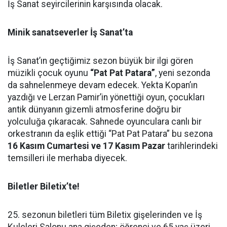
İş Sanat seyircilerinin karşısında olacak.
Minik sanatseverler İş Sanat’ta
İş Sanat’ın geçtiğimiz sezon büyük bir ilgi gören
müzikli çocuk oyunu
“Pat Pat Patara”
, yeni sezonda
da sahnelenmeye devam edecek. Yekta Kopan’ın
yazdığı ve Lerzan Pamir’in yönettiği oyun, çocukları
antik dünyanın gizemli atmosferine doğru bir
yolculuğa çıkaracak. Sahnede oyunculara canlı bir
orkestranın da eşlik ettiği “Pat Pat Patara” bu sezona
16 Kasım Cumartesi ve 17 Kasım Pazar
tarihlerindeki
temsilleri ile merhaba diyecek.
Biletler Biletix’te!
25. sezonun biletleri tüm Biletix gişelerinden ve İş
Kuleleri Salonu ana gişeden; öğrenci ve 65 yaş üzeri