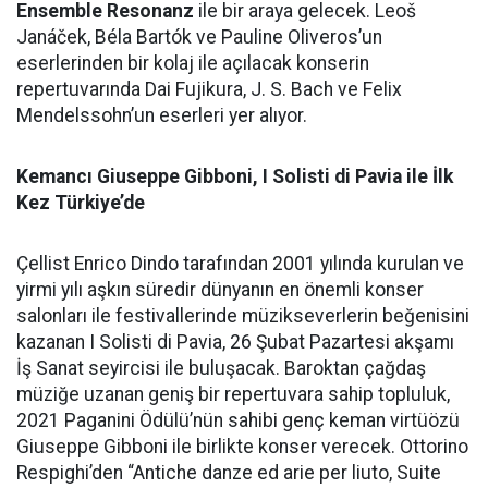
Ensemble Resonanz
ile bir araya gelecek. Leoš
Janáček, Béla Bartók ve Pauline Oliveros’un
eserlerinden bir kolaj ile açılacak konserin
repertuvarında Dai Fujikura, J. S. Bach ve Felix
Mendelssohn’un eserleri yer alıyor.
Kemancı Giuseppe Gibboni, I Solisti di Pavia ile İlk
Kez Türkiye’de
Çellist Enrico Dindo tarafından 2001 yılında kurulan ve
yirmi yılı aşkın süredir dünyanın en önemli konser
salonları ile festivallerinde müzikseverlerin beğenisini
kazanan I Solisti di Pavia, 26 Şubat Pazartesi akşamı
İş Sanat seyircisi ile buluşacak. Baroktan çağdaş
müziğe uzanan geniş bir repertuvara sahip topluluk,
2021 Paganini Ödülü’nün sahibi genç keman virtüözü
Giuseppe Gibboni ile birlikte konser verecek. Ottorino
Respighi’den “Antiche danze ed arie per liuto, Suite