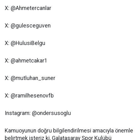
X: @Ahmetercanlar
X: @gulesceguven
X: @HulusiBelgu
X: @ahmetcakar1
X: @mutluhan_suner
X: @ramilhesenovfb
Instagram: @ondersusoglu
Kamuoyunun doğru bilgilendirilmesi amacıyla önemle
belirtmek isteriz ki, Galatasaray Spor Kulübü