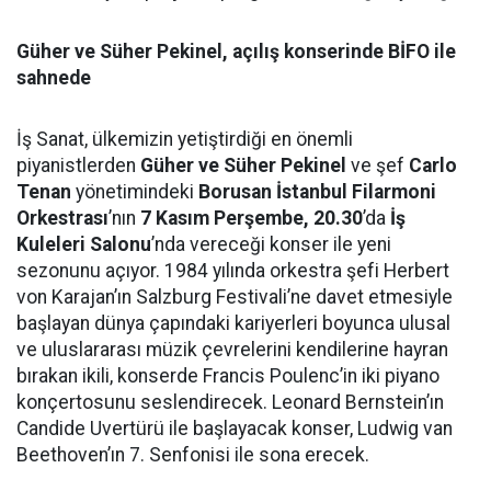
Güher ve Süher Pekinel, açılış konserinde BİFO ile
sahnede
İş Sanat, ülkemizin yetiştirdiği en önemli
piyanistlerden
Güher ve Süher Pekinel
ve şef
Carlo
Tenan
yönetimindeki
Borusan İstanbul Filarmoni
Orkestrası
’nın
7 Kasım Perşembe, 20.30
’da
İş
Kuleleri Salonu
’nda vereceği konser ile yeni
sezonunu açıyor. 1984 yılında orkestra şefi Herbert
von Karajan’ın Salzburg Festivali’ne davet etmesiyle
başlayan dünya çapındaki kariyerleri boyunca ulusal
ve uluslararası müzik çevrelerini kendilerine hayran
bırakan ikili, konserde Francis Poulenc’in iki piyano
konçertosunu seslendirecek. Leonard Bernstein’ın
Candide Uvertürü ile başlayacak konser, Ludwig van
Beethoven’ın 7. Senfonisi ile sona erecek.