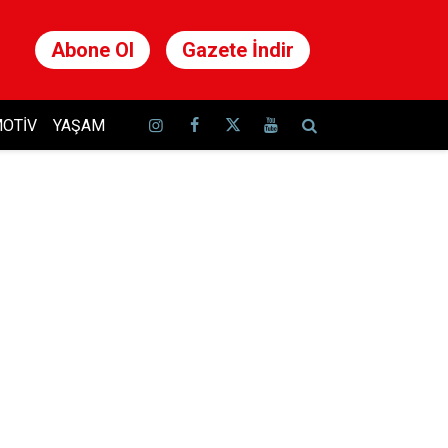
Abone Ol
Gazete İndir
OTIV
YAŞAM