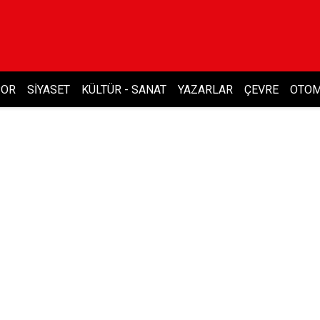
POR
SIYASET
KÜLTÜR - SANAT
YAZARLAR
ÇEVRE
OTOM