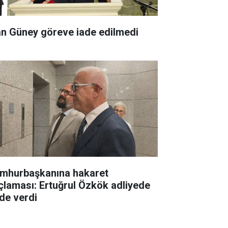
an Güney göreve iade edilmedi
mhurbaşkanına hakaret
çlaması: Ertuğrul Özkök adliyede
ade verdi