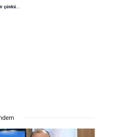
r çünkü...
ndem