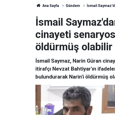
Ana Sayfa
Gündem
İsmail Saymaz'dan
İsmail Saymaz'da
cinayeti senaryosu
öldürmüş olabilir
İsmail Saymaz, Narin Güran cinay
itirafçı Nevzat Bahtiyar'ın ifadel
bulundurarak Narin'i öldürmüş olab