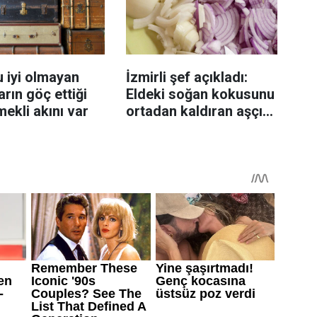
 iyi olmayan
İzmirli şef açıkladı:
rın göç ettiği
Eldeki soğan kokusunu
mekli akını var
ortadan kaldıran aşçı
sırrı