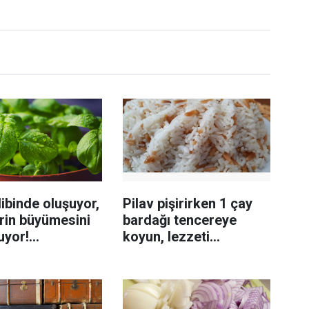
ibinde oluşuyor,
Pilav pişirirken 1 çay
rin büyümesini
bardağı tencereye
uyor!
koyun, lezzeti
enmeyi önleme
katlanıyor tadan etli
sanıyor