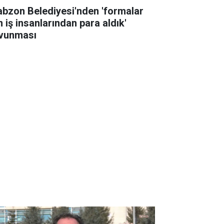
abzon Belediyesi'nden 'formalar
n iş insanlarından para aldık'
vunması