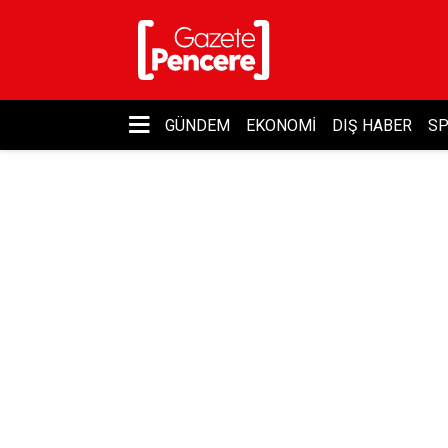
GÜNDEM
EKONOMI
DIŞ HABER
S