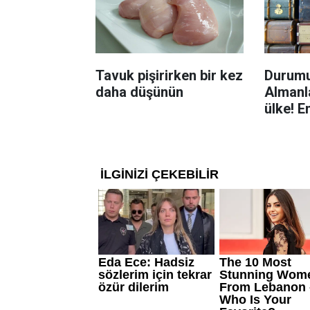
Tavuk pişirirken bir kez
Durumu
daha düşünün
Almanla
ülke! E