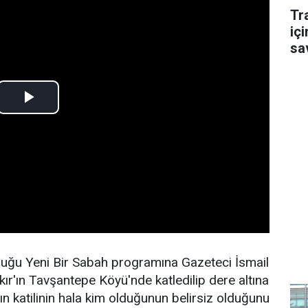
Tr
içi
sa
duğu Yeni Bir Sabah programına Gazeteci İsmail
r'ın Tavşantepe Köyü'nde katledilip dere altına
n katilinin hala kim olduğunun belirsiz olduğunu