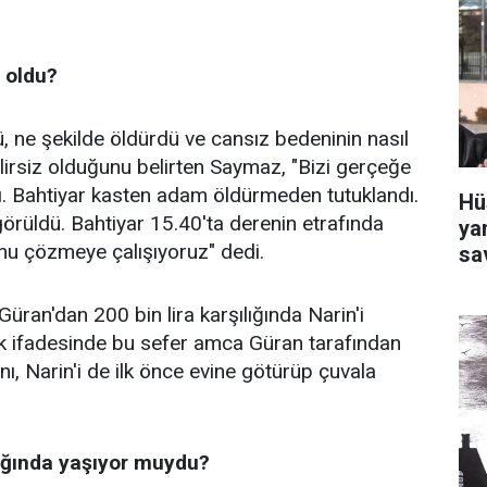
 oldu?
, ne şekilde öldürdü ve cansız bedeninin nasıl
belirsiz olduğunu belirten Saymaz, "Bizi gerçeğe
arı. Bahtiyar kasten adam öldürmeden tutuklandı.
Hü
örüldü. Bahtiyar 15.40'ta derenin etrafında
ya
nu çözmeye çalışıyoruz" dedi.
sa
üran'dan 200 bin lira karşılığında Narin'i
lık ifadesinde bu sefer amca Güran tarafından
nı, Narin'i de ilk önce evine götürüp çuvala
ldığında yaşıyor muydu?