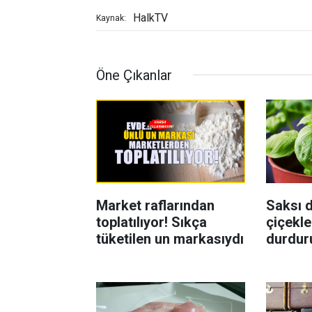
HalkTV
Kaynak:
Öne Çıkanlar
Market raflarından
Saksı d
toplatılıyor! Sıkça
çiçekle
tüketilen un markasıydı
durdur
Böcekl
yolu