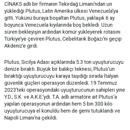
CİNAKS adlı bir firmanın Tekirdağ Limanı’ndan un
yüklediği Plutus, Latin Amerika ülkesi Venezuela’ya
gitti. Yükünü buraya boşaltan Plutus, yaklaşık 6 ay
boyunca Venezuela kıyılarında boş bekledi. Uzun
süren bekleyişin ardından kömür yükleyerek rotasını
Türkiye’ye çeviren Plutus, Cebelitarık Boğazı’nı geçip
Akdeniz’e girdi.
Plutus, Sicilya Adası açıklarında 5.3 ton uyuşturucuyu
denize bıraktı. Büyük bir balıkçı teknesi, Plutus’un
bıraktığı uyuşturucuyu karaya taşıdığı sırada İtalyan
güvenlik güçleri operasyon düzenledi. 19 Temmuz
2023’teki operasyondaki uyuşturucunun sahipleri yine
Y.D., S.K. ve A.K.E.’ydi. T.A. adlı armatöre ait Plutus’a
yapılan operasyonun ardından hem 5 bin 300 kilo
uyuşturucuya el konuldu hem de gemi tutuklandı ve
Napoli Limanı’na çekildi.