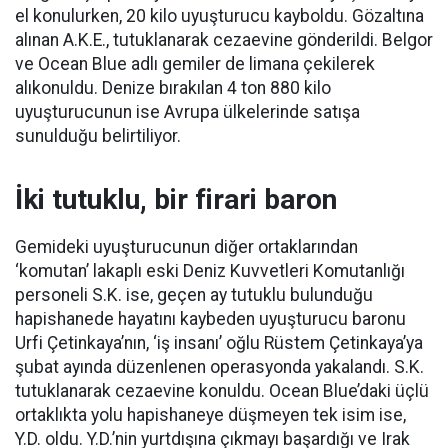
el konulurken, 20 kilo uyuşturucu kayboldu. Gözaltına
alınan A.K.E., tutuklanarak cezaevine gönderildi. Belgor
ve Ocean Blue adlı gemiler de limana çekilerek
alıkonuldu. Denize bırakılan 4 ton 880 kilo
uyuşturucunun ise Avrupa ülkelerinde satışa
sunulduğu belirtiliyor.
İki tutuklu, bir firari baron
Gemideki uyuşturucunun diğer ortaklarından
‘komutan’ lakaplı eski Deniz Kuvvetleri Komutanlığı
personeli S.K. ise, geçen ay tutuklu bulunduğu
hapishanede hayatını kaybeden uyuşturucu baronu
Urfi Çetinkaya’nın, ‘iş insanı’ oğlu Rüstem Çetinkaya’ya
şubat ayında düzenlenen operasyonda yakalandı. S.K.
tutuklanarak cezaevine konuldu. Ocean Blue’daki üçlü
ortaklıkta yolu hapishaneye düşmeyen tek isim ise,
Y.D. oldu. Y.D.’nin yurtdışına çıkmayı başardığı ve Irak