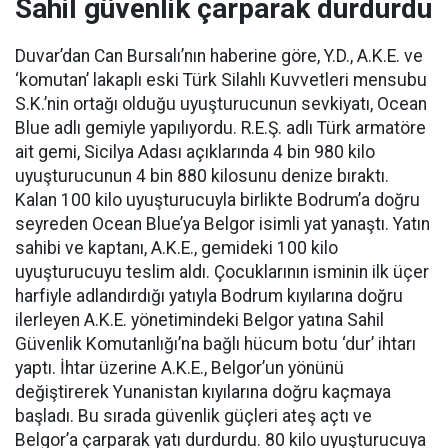
Sahil güvenlik çarparak durdurdu
Duvar’dan Can Bursalı’nın haberine göre, Y.D., A.K.E. ve
‘komutan’ lakaplı eski Türk Silahlı Kuvvetleri mensubu
S.K.’nin ortağı olduğu uyuşturucunun sevkiyatı, Ocean
Blue adlı gemiyle yapılıyordu. R.E.Ş. adlı Türk armatöre
ait gemi, Sicilya Adası açıklarında 4 bin 980 kilo
uyuşturucunun 4 bin 880 kilosunu denize bıraktı.
Kalan 100 kilo uyuşturucuyla birlikte Bodrum’a doğru
seyreden Ocean Blue’ya Belgor isimli yat yanaştı. Yatın
sahibi ve kaptanı, A.K.E., gemideki 100 kilo
uyuşturucuyu teslim aldı. Çocuklarının isminin ilk üçer
harfiyle adlandırdığı yatıyla Bodrum kıyılarına doğru
ilerleyen A.K.E. yönetimindeki Belgor yatına Sahil
Güvenlik Komutanlığı’na bağlı hücum botu ‘dur’ ihtarı
yaptı. İhtar üzerine A.K.E., Belgor’un yönünü
değiştirerek Yunanistan kıyılarına doğru kaçmaya
başladı. Bu sırada güvenlik güçleri ateş açtı ve
Belgor’a çarparak yatı durdurdu. 80 kilo uyuşturucuya