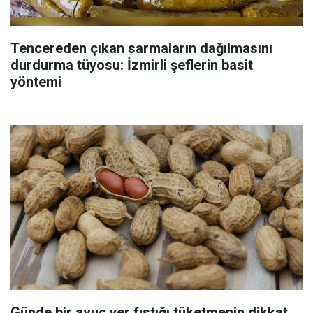
Tencereden çıkan sarmaların dağılmasını
durdurma tüyosu: İzmirli şeflerin basit
yöntemi
Günde bir avuç yer fıstığı tüketmenin dikkat