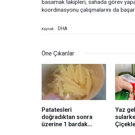
basamak takipleri, sahada görev yapan 
koordinasyonu çalışmalarını da başar
DHA
Kaynak:
Öne Çıkanlar
Patatesleri
Yaz gel
doğradıktan sonra
sularke
üzerine 1 bardak
Çiçekl
ekleyin! Patatesler çıtır
bilinme