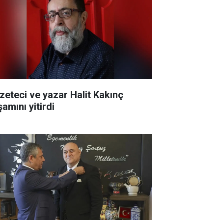
zeteci ve yazar Halit Kakınç
amını yitirdi