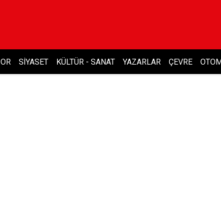
POR
SIYASET
KÜLTÜR - SANAT
YAZARLAR
ÇEVRE
OTOM