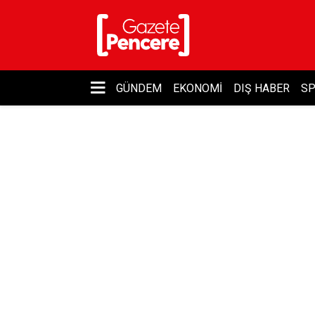
GÜNDEM
EKONOMI
DIŞ HABER
S