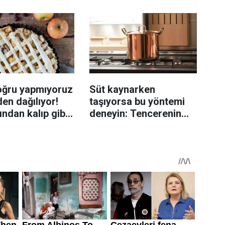
yöntemi
oğru yapmıyoruz
Süt kaynarken
en dağılıyor!
taşıyorsa bu yöntemi
rından kalıp gibi
deneyin: Tencerenin
n tüyo
üzerine yerleştirmek
yeterli olabiliyor