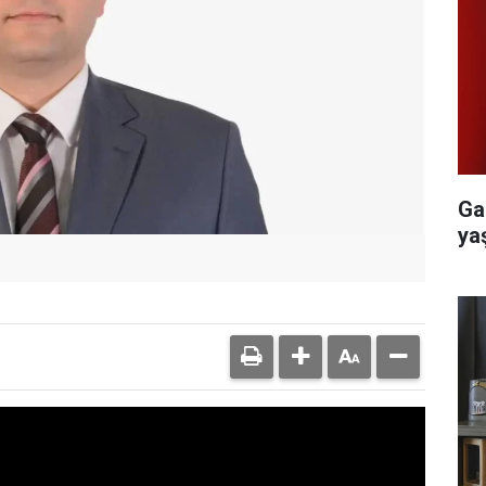
Ga
yaş