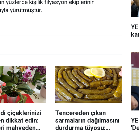
yüzlerce kişilik filyasyon ekiplerinin
ıyla yürütmüştür.
YE
ka
di çiçeklerinizi
Tencereden çıkan
YE
n dikkat edin:
sarmaların dağılmasını
'D
eri mahveden
durdurma tüyosu:
yen hata...
İzmirli şeflerin basit