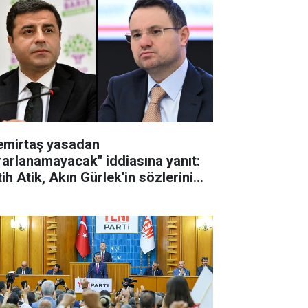
emirtaş yasadan
rarlanamayacak" iddiasına yanıt:
ih Atik, Akın Gürlek'in sözlerini
tardı