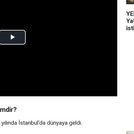
YE
Ya
ist
imdir?
 yılında İstanbul’da dünyaya geldi.