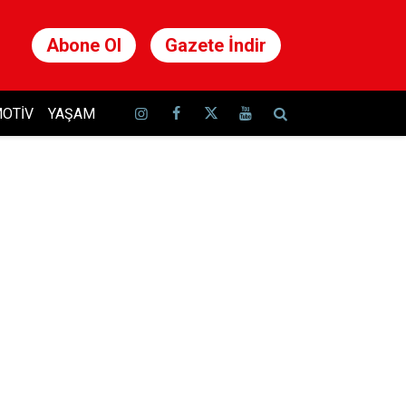
Abone Ol
Gazete İndir
OTIV
YAŞAM