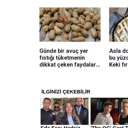
çıtır kızaracak
Günde bir avuç yer
Asla d
fıstığı tüketmenin
bu yüzd
dikkat çeken faydaları:
Keki fı
Dengeli beslenmeye
çıkarta
katkı sağlayabiliyor