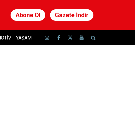
Abone Ol
Gazete İndir
OTIV
YAŞAM