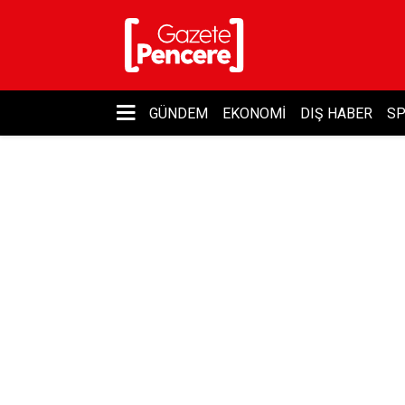
GÜNDEM
EKONOMI
DIŞ HABER
S