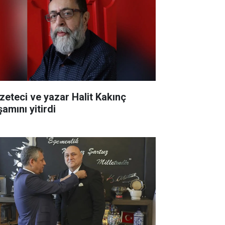
zeteci ve yazar Halit Kakınç
amını yitirdi