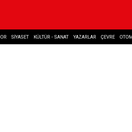
POR
SIYASET
KÜLTÜR - SANAT
YAZARLAR
ÇEVRE
OTOM