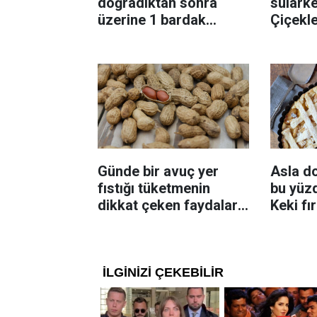
doğradıktan sonra
sularke
üzerine 1 bardak
Çiçekl
ekleyin! Patatesler çıtır
bilinme
çıtır kızaracak
Günde bir avuç yer
Asla d
fıstığı tüketmenin
bu yüzd
dikkat çeken faydaları:
Keki fı
Dengeli beslenmeye
çıkarta
katkı sağlayabiliyor