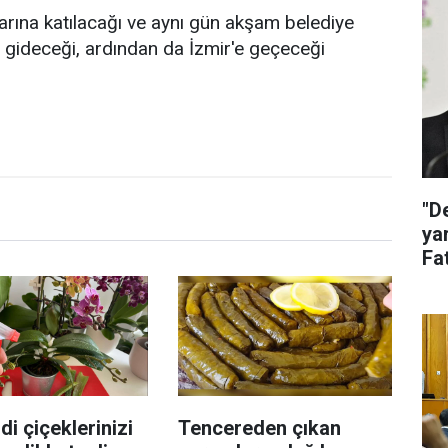
rına katılacağı ve aynı gün akşam belediye
e gideceği, ardından da İzmir'e geçeceği
"D
ya
Fat
ak
di çiçeklerinizi
Tencereden çıkan