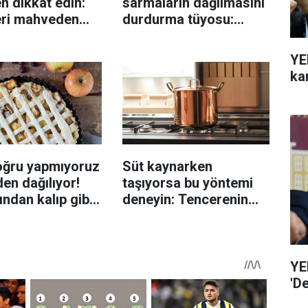
n dikkat edin:
sarmaların dağılmasını
eri mahveden
durdurma tüyosu:
yen hata...
İzmirli şeflerin basit
yöntemi
YE
ka
oğru yapmıyoruz
Süt kaynarken
en dağılıyor!
taşıyorsa bu yöntemi
rından kalıp gibi
deneyin: Tencerenin
n tüyo
üzerine yerleştirmek
yeterli olabiliyor
YE
'D