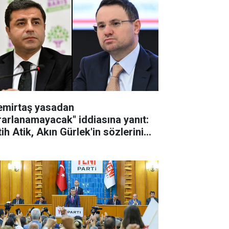
emirtaş yasadan
rarlanamayacak" iddiasına yanıt:
ih Atik, Akın Gürlek'in sözlerini
tardı