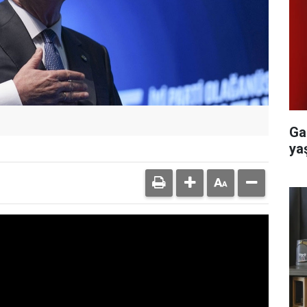
Ga
yaş