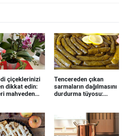
di çiçeklerinizi
Tencereden çıkan
n dikkat edin:
sarmaların dağılmasını
eri mahveden
durdurma tüyosu:
yen hata...
İzmirli şeflerin basit
yöntemi