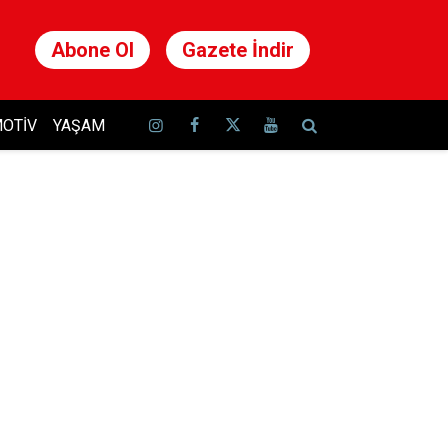
Abone Ol
Gazete İndir
OTIV
YAŞAM