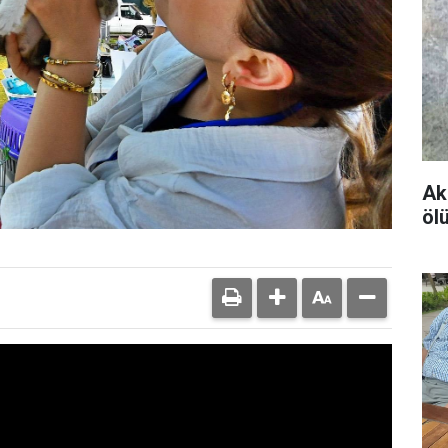
Ak
öl