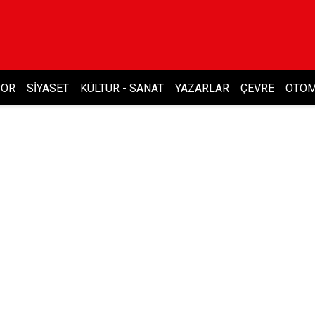
POR
SIYASET
KÜLTÜR - SANAT
YAZARLAR
ÇEVRE
OTOM