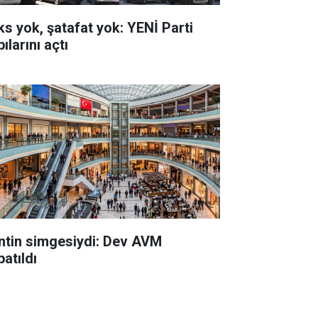
ks yok, şatafat yok: YENİ Parti
ılarını açtı
ntin simgesiydi: Dev AVM
atıldı