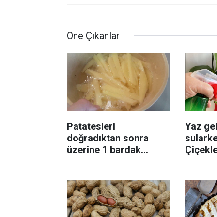
Öne Çıkanlar
Patatesleri
Yaz gel
doğradıktan sonra
sularke
üzerine 1 bardak
Çiçekl
ekleyin! Patatesler çıtır
bilinme
çıtır kızaracak