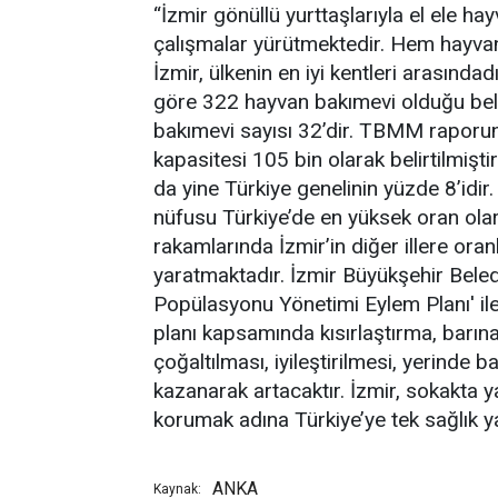
“İzmir gönüllü yurttaşlarıyla el ele ha
çalışmalar yürütmektedir. Hem hayvan 
İzmir, ülkenin en iyi kentleri arasınd
göre 322 hayvan bakımevi olduğu belir
bakımevi sayısı 32’dir. TBMM raporun
kapasitesi 105 bin olarak belirtilmişti
da yine Türkiye genelinin yüzde 8’idir
nüfusu Türkiye’de en yüksek oran olar
rakamlarında İzmir’in diğer illere oranl
yaratmaktadır. İzmir Büyükşehir Beled
Popülasyonu Yönetimi Eylem Planı' ile
planı kapsamında kısırlaştırma, barına
çoğaltılması, iyileştirilmesi, yerinde
kazanarak artacaktır. İzmir, sokakta y
korumak adına Türkiye’ye tek sağlık 
ANKA
Kaynak: