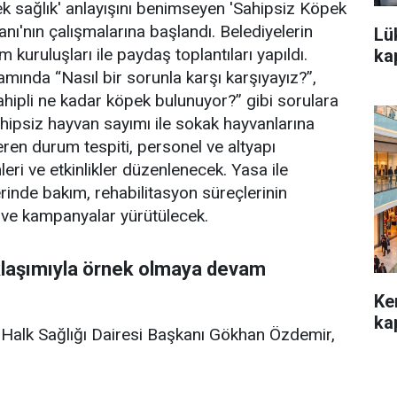
ek sağlık' anlayışını benimseyen 'Sahipsiz Köpek
ı'nın çalışmalarına başlandı. Belediyelerin
Lü
m kuruluşları ile paydaş toplantıları yapıldı.
kap
amında “Nasıl bir sorunla karşı karşıyayız?”,
ahipli ne kadar köpek bulunuyor?” gibi sorulara
hipsiz hayvan sayımı ile sokak hayvanlarına
eren durum tespiti, personel ve altyapı
imleri ve etkinlikler düzenlenecek. Yasa ile
erinde bakım, rehabilitasyon süreçlerinin
 ve kampanyalar yürütülecek.
aklaşımıyla örnek olmaya devam
Ke
kap
i Halk Sağlığı Dairesi Başkanı Gökhan Özdemir,