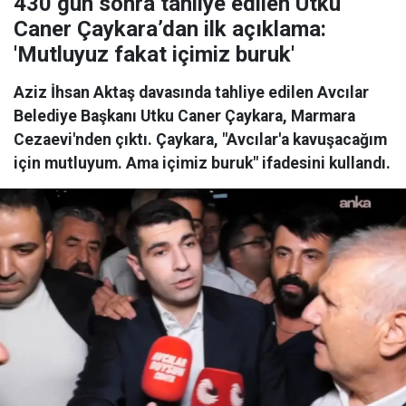
430 gün sonra tahliye edilen Utku
Caner Çaykara’dan ilk açıklama:
'Mutluyuz fakat içimiz buruk'
Aziz İhsan Aktaş davasında tahliye edilen Avcılar
Belediye Başkanı Utku Caner Çaykara, Marmara
Cezaevi'nden çıktı. Çaykara, "Avcılar'a kavuşacağım
için mutluyum. Ama içimiz buruk" ifadesini kullandı.