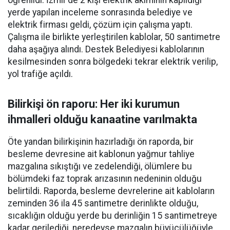
öğrenildi. İzmir'de 2 kişi elektrik akımının kapıldığı
yerde yapılan inceleme sonrasında belediye ve
elektrik firması geldi, çözüm için çalışma yaptı.
Çalışma ile birlikte yerleştirilen kablolar, 50 santimetre
daha aşağıya alındı. Destek Belediyesi kablolarının
kesilmesinden sonra bölgedeki tekrar elektrik verilip,
yol trafiğe açıldı.
Bilirkişi ön raporu: Her iki kurumun
ihmalleri olduğu kanaatine varılmakta
Öte yandan bilirkişinin hazırladığı ön raporda, bir
besleme devresine ait kablonun yağmur tahliye
mazgalına sıkıştığı ve zedelendiği, ölümlere bu
bölümdeki faz toprak arızasının nedeninin olduğu
belirtildi. Raporda, besleme devrelerine ait kabloların
zeminden 36 ila 45 santimetre derinlikte olduğu,
sıcaklığın olduğu yerde bu derinliğin 15 santimetreye
kadar gerilediği, neredeyse mazgalın büyücülüğüyle