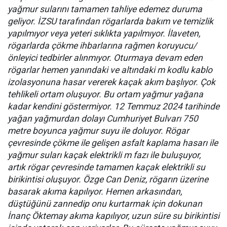
yağmur sularını tamamen tahliye edemez duruma
geliyor. İZSU tarafından rögarlarda bakım ve temizlik
yapılmıyor veya yeteri sıklıkta yapılmıyor. İlaveten,
rögarlarda çökme ihbarlarına rağmen koruyucu/
önleyici tedbirler alınmıyor. Oturmaya devam eden
rögarlar hemen yanındaki ve altındaki m kodlu kablo
izolasyonuna hasar vererek kaçak akım başlıyor. Çok
tehlikeli ortam oluşuyor. Bu ortam yağmur yağana
kadar kendini göstermiyor. 12 Temmuz 2024 tarihinde
yağan yağmurdan dolayı Cumhuriyet Bulvarı 750
metre boyunca yağmur suyu ile doluyor. Rögar
çevresinde çökme ile gelişen asfalt kaplama hasarı ile
yağmur suları kaçak elektrikli m fazı ile buluşuyor,
artık rögar çevresinde tamamen kaçak elektrikli su
birikintisi oluşuyor. Özge Can Deniz, rögarın üzerine
basarak akıma kapılıyor. Hemen arkasından,
düştüğünü zannedip onu kurtarmak için dokunan
İnanç Öktemay akıma kapılıyor, uzun süre su birikintisi