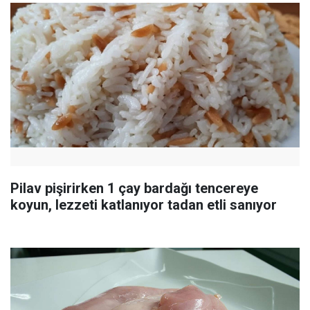
Pilav pişirirken 1 çay bardağı tencereye
koyun, lezzeti katlanıyor tadan etli sanıyor