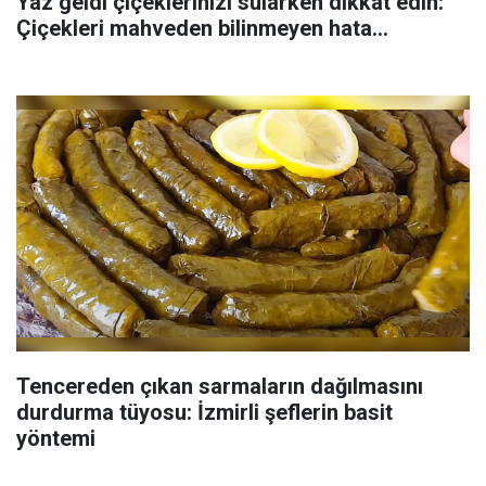
Yaz geldi çiçeklerinizi sularken dikkat edin:
Çiçekleri mahveden bilinmeyen hata...
Tencereden çıkan sarmaların dağılmasını
durdurma tüyosu: İzmirli şeflerin basit
yöntemi