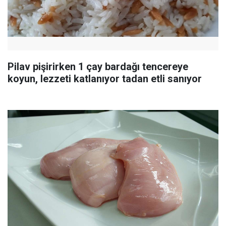
Pilav pişirirken 1 çay bardağı tencereye
koyun, lezzeti katlanıyor tadan etli sanıyor