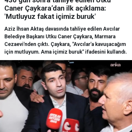
430 gün sonra tahliye edilen Utku
Caner Çaykara’dan ilk açıklama:
'Mutluyuz fakat içimiz buruk'
Aziz İhsan Aktaş davasında tahliye edilen Avcılar
Belediye Başkanı Utku Caner Çaykara, Marmara
Cezaevi'nden çıktı. Çaykara, "Avcılar'a kavuşacağım
için mutluyum. Ama içimiz buruk" ifadesini kullandı.