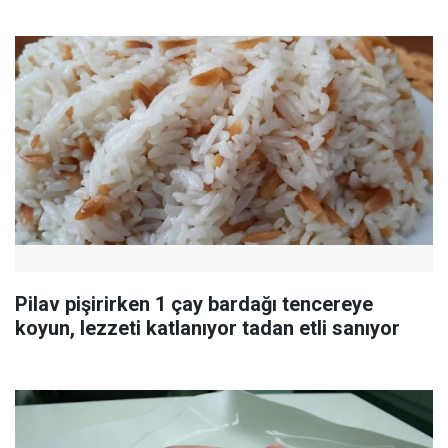
Pilav pişirirken 1 çay bardağı tencereye
koyun, lezzeti katlanıyor tadan etli sanıyor