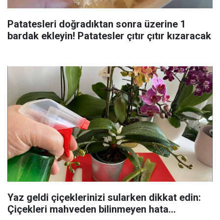
Patatesleri doğradıktan sonra üzerine 1
bardak ekleyin! Patatesler çıtır çıtır kızaracak
Yaz geldi çiçeklerinizi sularken dikkat edin:
Çiçekleri mahveden bilinmeyen hata...