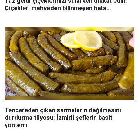
Yaz geldi çiçeklerinizi sularken dikkat edin:
Çiçekleri mahveden bilinmeyen hata...
Tencereden çıkan sarmaların dağılmasını
durdurma tüyosu: İzmirli şeflerin basit
yöntemi