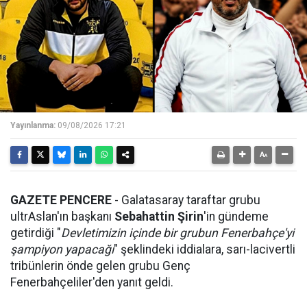
Yayınlanma:
09/08/2026 17:21
GAZETE PENCERE
- Galatasaray taraftar grubu
ultrAslan'ın başkanı
Sebahattin Şirin
'in gündeme
getirdiği "
Devletimizin içinde bir grubun Fenerbahçe'yi
şampiyon yapacağı
" şeklindeki iddialara, sarı-lacivertli
tribünlerin önde gelen grubu Genç
Fenerbahçeliler'den yanıt geldi.