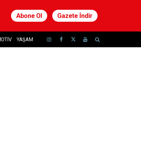
Abone Ol
Gazete İndir
OTIV
YAŞAM