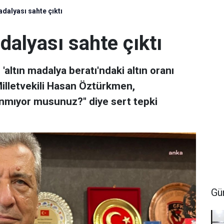
madalyası sahte çıktı
adalyası sahte çıktı
 'altın madalya beratı'ndaki altın oranı
Milletvekili Hasan Öztürkmen,
nmıyor musunuz?" diye sert tepki
Gü