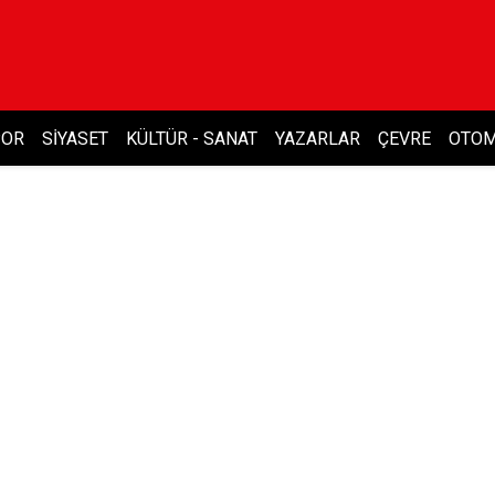
POR
SIYASET
KÜLTÜR - SANAT
YAZARLAR
ÇEVRE
OTOM