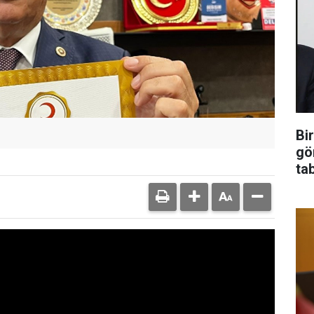
Bi
gö
ta