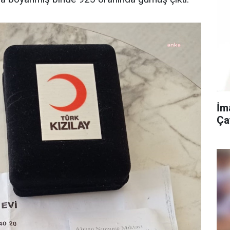
İm
Ça