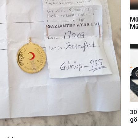
Mü
Mü
30
gö