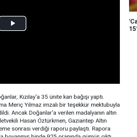
'C
15
nlar, Kızılay'a 35 ünite kan bağışı yaptı.
tma Meriç Yılmaz imzalı bir teşekkür mektubuyla
edildi. Ancak Doğanlar'a verilen madalyanın altın
letvekili Hasan Öztürkmen, Gaziantep Altın
leme sonrası verdiği raporu paylaştı. Rapora
rıya boyanmış binde 925 oranında gümüş çıktı.