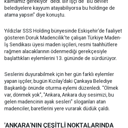
kalmamız gerekiyor" dedi. Bir işçi de "Bu devlet
belediyelere kayyum atayabiliyorsa bu holdinge de
atama yapsın" diye konuştu.
Yıldızlar SSS Holding bünyesinde Eskişehir'de faaliyet
gösteren Doruk Madencilik'te çalışan Türkiye Maden-
İş Sendikası üyesi maden işçileri, resmi taahhütlere
rağmen alacaklarının ödenmediği gerekçesiyle
başlattıkları eylemlerini 13. gününde de sürdürüyor.
Seslerini duyurabilmek için her gün farklı eylemler
yapan işçiler, bugün Kızılay'daki Çankaya Belediye
Başkanlığı önünde oturma eylemi düzenledi. "Ölmek
var, dönmek yok", "Ankara, Ankara duy sesimizi, bu
gelen madencinin ayak sesleri" sloganları atan
madenciler, baretlerini yere vurarak düdük çaldı.
'ANKARA’NIN ÇEŞİTLİ NOKTALARINDA