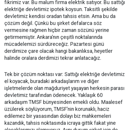
fikrimiz var. Bu malum firma elektrik satıyor. Bu sattığı
elektriğe devletimiz ipotek koysun. Taksitli şekilde
devletimiz kendisi oradan tahsis etsin. Ama bu da
çözüm değil. Çünkü bu şirket defalarca söz
vermesine rağmen hiçbir zaman sözünü yerine
getirmemiştir. Ankara’nın çeşitli noktalarında
mücadelemizi sürdüreceğiz. Pazartesi günü
derdimize çare olacak hangi bakanlıksa, heyetler
halinde oralara derdimizi tekrar anlatacağız.
Tek bir çözüm noktası var: Sattığı elektriğe devletimiz
el koyacak, buradaki arkadaşlarım ve diğer
işletmelerde olan mağduriyet yaşayan herkesin parası
devletimiz tarafından ödenecek. Yaklaşık 60
arkadaşım TMSF bünyesinden emekli oldu. Maalesef
üzülerek söylüyorum, TMSF’nin korunaklı, haciz
edilemez bir yasasından dolayı biz mahkemeleri
kazandık, tahsis noktasında icraya gittik fakat yine