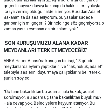
alacaklarımızı alamıyoruz. Aynı durum şirket için de
geçerli, sayısız davayı kazanıp da hakkını icra yoluyla
icraya vermiş olduğu halde alamıyor. Buradan Adalet
Bakanımıza da sesleniyorum, bu yasalar sadece
gariban için mi geçerli? Bir holdinge söz geçmiyorsa o
zaman yasa koymanın da bir anlamı yok."
'SON KURUŞUMUZU ALANA KADAR
MEYDANLARI TERK ETMEYECEĞİZ'
ANKA Haber Ajansı’na konuşan bir işçi, 13 gündür
meydanlarda eylem yaptıklarını ve “hak, hukuk, adalet”
talebiyle seslerini duyurmaya çalıştıklarını belirterek,
şunları söyledi:
"Üç tane bakanlıktan bu adama hala hukuk, adalet
sorulmuyor. Bu adam üç tane bakanlıktan büyük mü?
Hala cevap yok. Belediyelere kayyum atanıyor. Bu