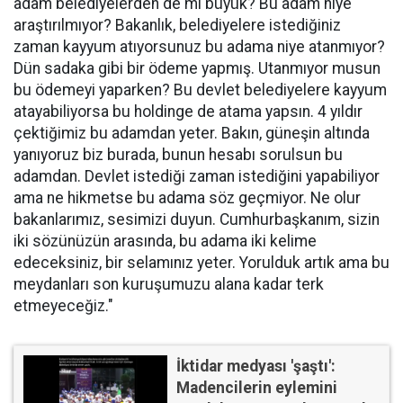
adam belediyelerden de mi büyük? Bu adam niye
araştırılmıyor? Bakanlık, belediyelere istediğiniz
zaman kayyum atıyorsunuz bu adama niye atanmıyor?
Dün sadaka gibi bir ödeme yapmış. Utanmıyor musun
bu ödemeyi yaparken? Bu devlet belediyelere kayyum
atayabiliyorsa bu holdinge de atama yapsın. 4 yıldır
çektiğimiz bu adamdan yeter. Bakın, güneşin altında
yanıyoruz biz burada, bunun hesabı sorulsun bu
adamdan. Devlet istediği zaman istediğini yapabiliyor
ama ne hikmetse bu adama söz geçmiyor. Ne olur
bakanlarımız, sesimizi duyun. Cumhurbaşkanım, sizin
iki sözünüzün arasında, bu adama iki kelime
edeceksiniz, bir selamınız yeter. Yorulduk artık ama bu
meydanları son kuruşumuzu alana kadar terk
etmeyeceğiz."
İktidar medyası 'şaştı':
Madencilerin eylemini