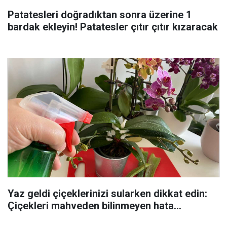
Patatesleri doğradıktan sonra üzerine 1
bardak ekleyin! Patatesler çıtır çıtır kızaracak
Yaz geldi çiçeklerinizi sularken dikkat edin:
Çiçekleri mahveden bilinmeyen hata...