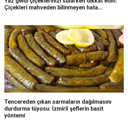
Yaz geldi çiçeklerinizi sularken dikkat edin:
Çiçekleri mahveden bilinmeyen hata...
Tencereden çıkan sarmaların dağılmasını
durdurma tüyosu: İzmirli şeflerin basit
yöntemi