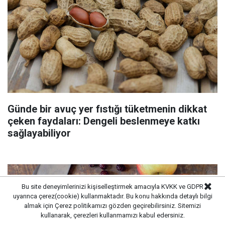
Günde bir avuç yer fıstığı tüketmenin dikkat
çeken faydaları: Dengeli beslenmeye katkı
sağlayabiliyor
Bu site deneyimlerinizi kişiselleştirmek amacıyla KVKK ve GDPR
uyarınca çerez(cookie) kullanmaktadır. Bu konu hakkında detaylı bilgi
almak için
Çerez politikamızı
gözden geçirebilirsiniz. Sitemizi
kullanarak, çerezleri kullanmamızı kabul edersiniz.