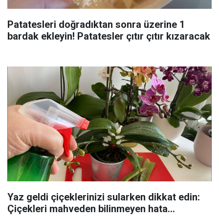
Patatesleri doğradıktan sonra üzerine 1
bardak ekleyin! Patatesler çıtır çıtır kızaracak
Yaz geldi çiçeklerinizi sularken dikkat edin:
Çiçekleri mahveden bilinmeyen hata...