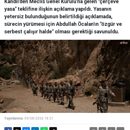
Kandil'den Meclis Genel Kurulu'na gelen "çerçeve
yasa" teklifine ilişkin açıklama yapıldı. Yasanın
yetersiz bulunduğunun belirtildiği açıklamada,
sürecin yürümesi için Abdullah Öcalan'ın "özgür ve
serbest çalışır halde" olması gerektiği savunuldu.
Yayınlanma:
09/08/2026 18:21