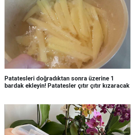
Patatesleri doğradıktan sonra üzerine 1
bardak ekleyin! Patatesler çıtır çıtır kızaracak