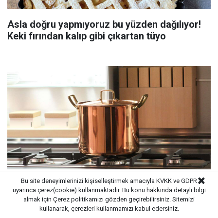
Asla doğru yapmıyoruz bu yüzden dağılıyor!
Keki fırından kalıp gibi çıkartan tüyo
Bu site deneyimlerinizi kişiselleştirmek amacıyla KVKK ve GDPR
uyarınca çerez(cookie) kullanmaktadır. Bu konu hakkında detaylı bilgi
Süt kaynarken taşıyorsa bu yöntemi deneyin:
almak için
Çerez politikamızı
gözden geçirebilirsiniz. Sitemizi
Tencerenin üzerine yerleştirmek yeterli
kullanarak, çerezleri kullanmamızı kabul edersiniz.