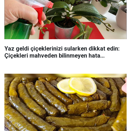
Yaz geldi çiçeklerinizi sularken dikkat edin:
Çiçekleri mahveden bilinmeyen hata...