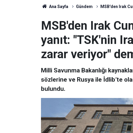
Ana Sayfa
Gündem
MSB'den Irak Cumh
MSB'den Irak Cum
yanıt: "TSK'nin Ira
zarar veriyor" dem
Milli Savunma Bakanlığı kaynakla
sözlerine ve Rusya ile İdlib’te ol
bulundu.