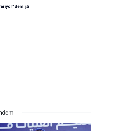
veriyor" demişti
ndem