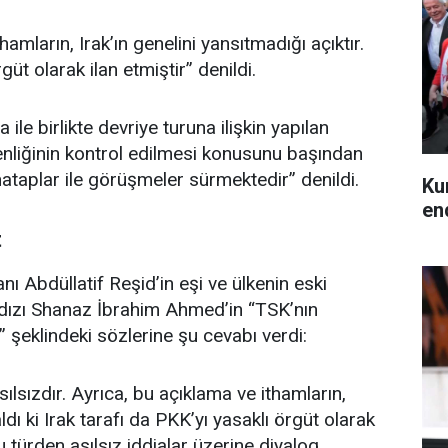
mların, Irak’ın genelini yansıtmadığı açıktır.
güt olarak ilan etmiştir” denildi.
ile birlikte devriye turuna ilişkin yapılan
nliğinin kontrol edilmesi konusunu başından
taplar ile görüşmeler sürmektedir” denildi.
Ku
en
t
ı Abdüllatif Reşid’in eşi ve ülkenin eski
dızı Shanaz İbrahim Ahmed’in “TSK’nın
” şeklindeki sözlerine şu cevabı verdi:
ılsızdır. Ayrıca, bu açıklama ve ithamların,
aldı ki Irak tarafı da PKK’yı yasaklı örgüt olarak
bu türden asılsız iddialar üzerine diyalog