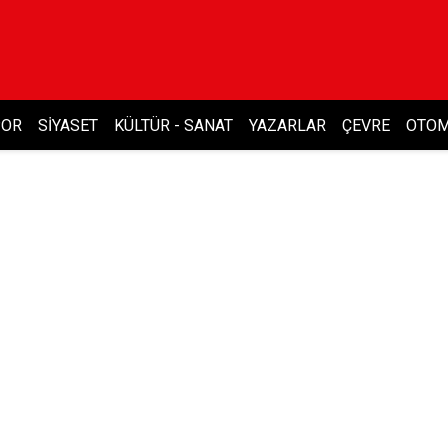
POR
SIYASET
KÜLTÜR - SANAT
YAZARLAR
ÇEVRE
OTOM