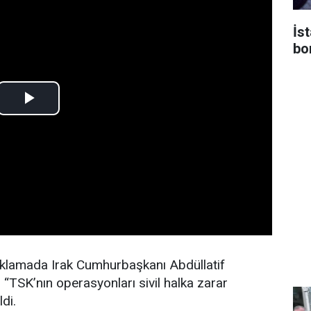
İs
bo
ıklamada Irak Cumhurbaşkanı Abdüllatif
“TSK’nın operasyonları sivil halka zarar
ldi.