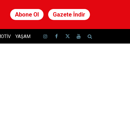
Abone Ol
Gazete İndir
OTIV
YAŞAM