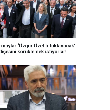
rmaylar ‘Özgür Özel tutuklanacak’
dişesini körüklemek istiyorlar!