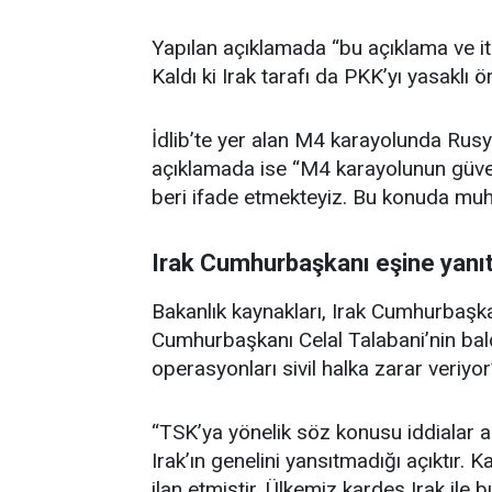
Yapılan açıklamada “bu açıklama ve itha
Kaldı ki Irak tarafı da PKK’yı yasaklı ör
İdlib’te yer alan M4 karayolunda Rusya 
açıklamada ise “M4 karayolunun güve
beri ifade etmekteyiz. Bu konuda muha
Irak Cumhurbaşkanı eşine yanı
Bakanlık kaynakları, Irak Cumhurbaşkan
Cumhurbaşkanı Celal Talabani’nin bal
operasyonları sivil halka zarar veriyor
“TSK’ya yönelik söz konusu iddialar as
Irak’ın genelini yansıtmadığı açıktır. K
ilan etmiştir. Ülkemiz kardeş Irak ile 