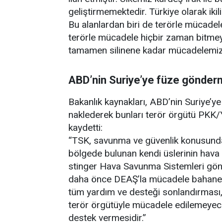
geliştirmemektedir. Türkiye olarak ikili
Bu alanlardan biri de terörle mücadele
terörle mücadele hiçbir zaman bitmey
tamamen silinene kadar mücadelemi
ABD’nin Suriye’ye füze gönder
Bakanlık kaynakları, ABD’nin Suriye’
naklederek bunları terör örgütü PKK/Y
kaydetti:
“TSK, savunma ve güvenlik konusunda
bölgede bulunan kendi üslerinin hav
stinger Hava Savunma Sistemleri gönd
daha önce DEAŞ’la mücadele bahanes
tüm yardım ve desteği sonlandırması, b
terör örgütüyle mücadele edilemeyec
destek vermesidir.”