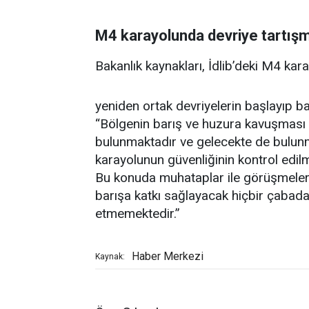
M4 karayolunda devriye tartış
Bakanlık kaynakları, İdlib’deki M4 kar
yeniden ortak devriyelerin başlayıp b
“Bölgenin barış ve huzura kavuşması iç
bulunmaktadır ve gelecekte de bulu
karayolunun güvenliğinin kontrol edi
Bu konuda muhataplar ile görüşmeler 
barışa katkı sağlayacak hiçbir çaba
etmemektedir.”
Haber Merkezi
Kaynak: