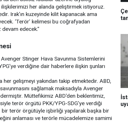
 ilişkilerimizi her alanda geliştirmek istiyoruz.
Çe
dir. Irak’ın kuzeyinde kilit kapanacak ama
ta
ecek. ‘Terör’ kelimesi bu coğrafyadan
z devam edecek.”
mesi
ye Avenger Stinger Hava Savunma Sistemlerini
PG’ye verdiğine dair haberlere ilişkin şunları
 her gelişmeyi yakından takip etmektedir. ABD,
a savunmasını sağlamak maksadıyla Avenger
ermiştir. Müttefikimiz ABD'den beklentimiz,
İst
iyle terör örgütü PKK/YPG-SDG'ye verdiği
uya
ir terör örgütüyle işbirliği yapılarak başka bir
eğini anlaması ve terörle mücadelemize samimi