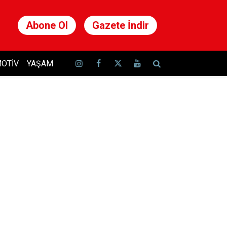
Abone Ol
Gazete İndir
OTIV
YAŞAM