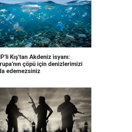
P'li Kış'tan Akdeniz isyanı:
rupa'nın çöpü için denizlerimizi
da edemezsiniz