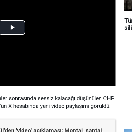
Tür
sil
nler sonrasında sessiz kalacağı düşünülen CHP
'ün X hesabında yeni video paylaşımı görüldü.
l'den 'video' açıklaması: Montaj, şantaj,