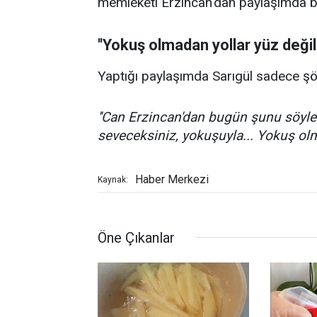
memleketi Erzincan'dan paylaşımda b
''Yokuş olmadan yollar yüz değild
Yaptığı paylaşımda Sarıgül sadece şö
''Can Erzincan'dan bugün şunu söyle
seveceksiniz, yokuşuyla... Yokuş olm
Haber Merkezi
Kaynak:
Öne Çıkanlar