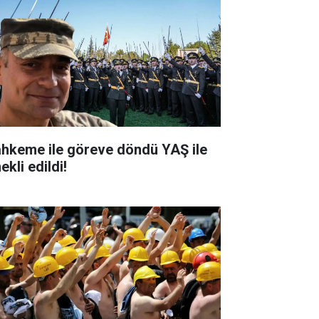
hkeme ile göreve döndü YAŞ ile
kli edildi!