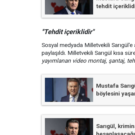
tehdit içeriklid
''Tehdit içeriklidir"
Sosyal medyada Milletvekili Sarıgül'e a
paylaşıldı. Milletvekili Sarıgül kısa s
yayımlanan video montaj, şantaj, tehdi
Mustafa Sarıg
böylesini yaş
Sarıgül, krimi
hesaplaşacağ