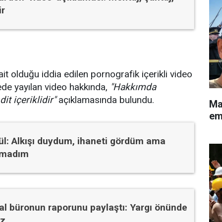
ir
it olduğu iddia edilen pornografik içerikli video
ürede yayılan video hakkında,
"Hakkımda
t içeriklidir"
açıklamasında bulundu.
Ma
eme
ül: Alkışı duydum, ihaneti gördüm ama
amadım
nal büronun raporunu paylaştı: Yargı önünde
ız