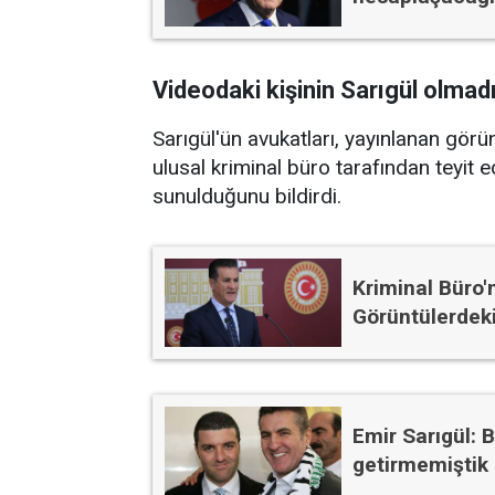
Videodaki kişinin Sarıgül olmadığ
Sarıgül'ün avukatları, yayınlanan görü
ulusal kriminal büro tarafından teyit e
sunulduğunu bildirdi.
Kriminal Büro'n
Görüntülerdeki 
Emir Sarıgül: 
getirmemiştik