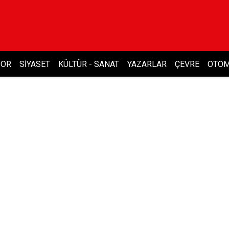
POR
SIYASET
KÜLTÜR - SANAT
YAZARLAR
ÇEVRE
OTOM