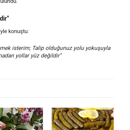
ulundu.
ir''
yle konuştu:
mek isterim; Talip olduğunuz yolu yokuşuyla
adan yollar yüz değildir''