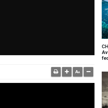
CH
Av
fe