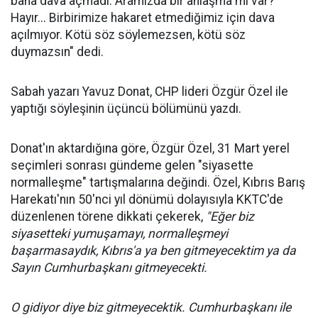
bana dava açmadı. Aramızda bir anlaşma mı var?
Hayır... Birbirimize hakaret etmediğimiz için dava
açılmıyor. Kötü söz söylemezsen, kötü söz
duymazsın" dedi.
Sabah yazarı Yavuz Donat, CHP lideri Özgür Özel ile
yaptığı söyleşinin üçüncü bölümünü yazdı.
Donat'ın aktardığına göre, Özgür Özel, 31 Mart yerel
seçimleri sonrası gündeme gelen "siyasette
normalleşme" tartışmalarına değindi. Özel, Kıbrıs Barış
Harekatı'nın 50'nci yıl dönümü dolayısıyla KKTC'de
düzenlenen törene dikkati çekerek,
"Eğer biz
siyasetteki yumuşamayı, normalleşmeyi
başarmasaydık, Kıbrıs'a ya ben gitmeyecektim ya da
Sayın Cumhurbaşkanı gitmeyecekti.
O gidiyor diye biz gitmeyecektik. Cumhurbaşkanı ile