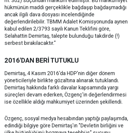
m. 302) suçundan mahkum edilmiştir. Bu mahkumiyet
hükmünün maddi gerçeklikle bağdaşıp bağdaşmadığı
ancak ilgili dava dosyası incelendiğinde
değerlendirilebilir. TBMM Adalet Komisyonunda aynen
kabul edilen 2/3793 sayılı Kanun Teklifini göre,
Selahattin Demirtaş, talepte bulunduğu takdirde (!)
serbest bırakılacaktır."
2016'DAN BERİ TUTUKLU
Demirtaş, 4 Kasım 2016'da HDP'nin diğer dönem
yöneticileriyle birlikte gözaltına alınarak tutuklandı.
Demirtaş hakkında farklı davalar kapsamında yargı
süreçleri devam ederken, Özgenç'in değerlendirmesi
ise özellikle aldığı mahkumiyet üzerinden şekillendi.
Özgenç, sosyal medya hesabından yaptığı paylaşımda,
edindiği bilgiye göre Demirtaş'ın "Devletin birliğini ve
ülke bütünlüğünü bozmaya teşebbüs" suçunu