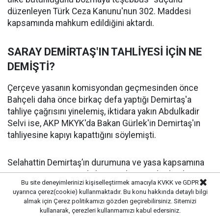
düzenleyen Türk Ceza Kanunu'nun 302. Maddesi
kapsamında mahkum edildiğini aktardı.
SARAY DEMİRTAŞ'IN TAHLİYESİ İÇİN NE
DEMİŞTİ?
Çerçeve yasanın komisyondan geçmesinden önce
Bahçeli daha önce birkaç defa yaptığı Demirtaş'a
tahliye çağrısını yinelemiş, iktidara yakın Abdulkadir
Selvi ise, AKP MKYK'da Bakan Gürlek'in Demirtaş'ın
tahliyesine kapıyı kapattığını söylemişti.
Selahattin Demirtaş’ın durumuna ve yasa kapsamına
girip girmeyeceğine ilişkin soruları Cumhurbaşkanı
Bu site deneyimlerinizi kişiselleştirmek amacıyla KVKK ve GDPR
Yardımcısı Cevdet Yılmaz yanıtladı. Kanuni
uyarınca çerez(cookie) kullanmaktadır. Bu konu hakkında detaylı bilgi
düzenlemelerin kişiye özel hazırlanamayacağının altını
almak için
Çerez politikamızı
gözden geçirebilirsiniz. Sitemizi
çizen Yılmaz, "Düzenleme dediğiniz de belli bir şahsı
kullanarak, çerezleri kullanmamızı kabul edersiniz.